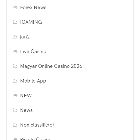
Forex News
IGAMING
jan2
Live Casino
Magyar Online Casino 2026
Mobile App
NEW
News
Non classifié(e)
Pistolo Casino