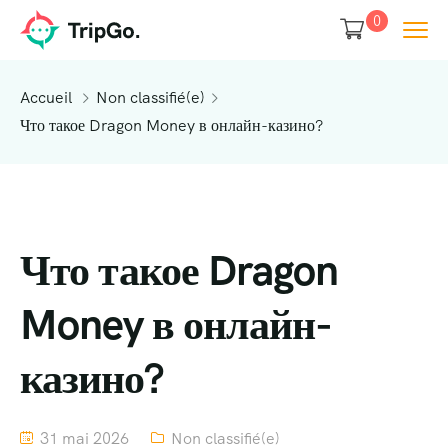
0
Accueil
Non classifié(e)
Что такое Dragon Money в онлайн-казино?
Что такое Dragon
Money в онлайн-
казино?
31 mai 2026
Non classifié(e)