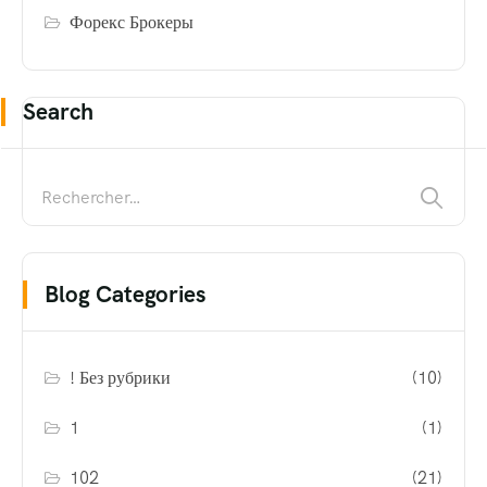
Форекс Брокеры
Search
Blog Categories
! Без рубрики
(10)
1
(1)
102
(21)