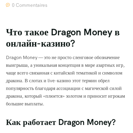
0 Commentaires
Что такое Dragon Money в
онлайн-казино?
Dragon Money — это не просто сленговое обозначение
выигрыша, а уникальная концепция в мире азартных игр,
чаще всего связанная с китайской тематикой и символом
дракона. В слотах и live-казино этот термин обрел
популярность благодаря ассоциации с магической силой
дракона, который «плюется» золотом и приносит игрокам
большие выплаты.
Как работает Dragon Money?