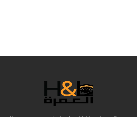
Nous sommes une équipe formidable qui travaille en
coulisses pour rendre votre Umrah confortable dans tous
ses aspects, et bien sûr, aux meilleurs prix. Cette année