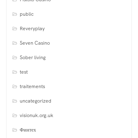
public
Reveryplay
Seven Casino
Sober living
test
traitements
uncategorized
visionuk.org.uk
Финтех