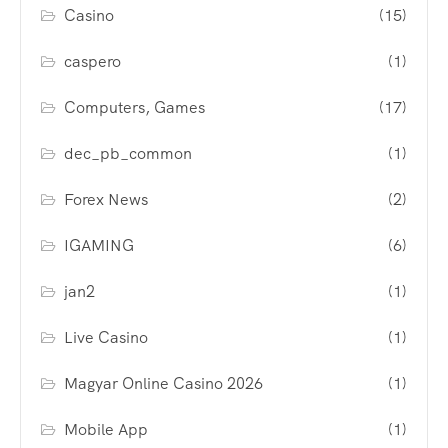
Casino
(15)
caspero
(1)
Computers, Games
(17)
dec_pb_common
(1)
Forex News
(2)
IGAMING
(6)
jan2
(1)
Live Casino
(1)
Magyar Online Casino 2026
(1)
Mobile App
(1)