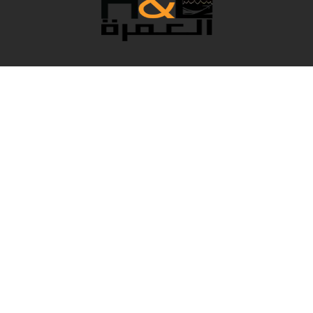
نحن فريق رائع يعمل خلف الكواليس لجعل عمرتك مريحة
بكل التفاصيل، وبالطبع نقدم لك أفضل الأسعار. في هذا العام
المميز، قامت H&L Umrah باختيار أفضل الباقات التي تناسب
احتياجاتك من حيث الخدمة والراحة، لتعيش لحظات دينية
استثنائية وحياة مميزة في الحرم الشريف.
روابط سريعة
Accueil