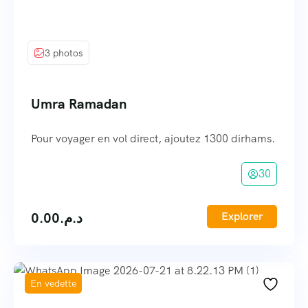
3 photos
Umra Ramadan
Pour voyager en vol direct, ajoutez 1300 dirhams.
30
0.00
د.م.
Explorer
En vedette