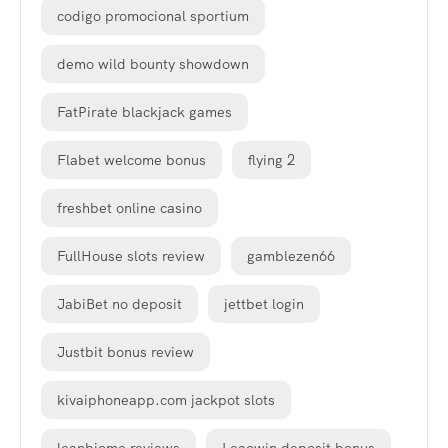
codigo promocional sportium
demo wild bounty showdown
FatPirate blackjack games
Flabet welcome bonus
flying 2
freshbet online casino
FullHouse slots review
gamblezen66
JabiBet no deposit
jettbet login
Justbit bonus review
kivaiphoneapp.com jackpot slots