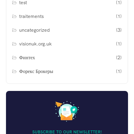
test
(1)
traitements
(1)
uncategorized
(3)
visionuk.org.uk
(1)
Финтех
(2)
Форекс Брокеры
(1)
SUBSCRIBE TO OUR NEWSLETTER!