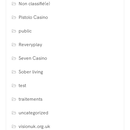
Non classifié(e)
Pistolo Casino
public
Reveryplay
Seven Casino
Sober living
test
traitements
uncategorized
visionuk.org.uk