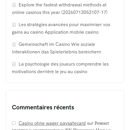
Explore the fastest withdrawal methods at
online casinos this year (20260713053107-17)
Les stratégies avancées pour maximiser vos
gains au casino Application mobile casino
Gemeinschaft im Casino Wie soziale
Interaktionen das Spielerlebnis bereichern
La psychologie des joueurs comprendre les
motivations derrière le jeu au casino
Commentaires récents
Casino ohne wager paysafecard
sur
Ремонт