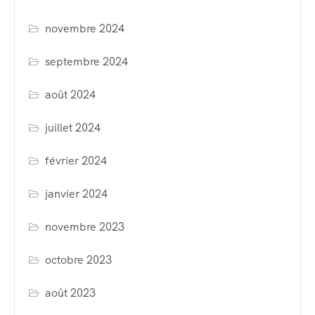
novembre 2024
septembre 2024
août 2024
juillet 2024
février 2024
janvier 2024
novembre 2023
octobre 2023
août 2023