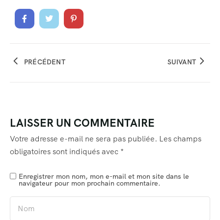
PRÉCÉDENT
SUIVANT
LAISSER UN COMMENTAIRE
Votre adresse e-mail ne sera pas publiée.
Les champs
obligatoires sont indiqués avec
*
Enregistrer mon nom, mon e-mail et mon site dans le
navigateur pour mon prochain commentaire.