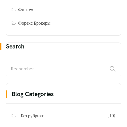
Финтех
Форекс Брокеры
Search
Blog Categories
! Без рубрики
(10)