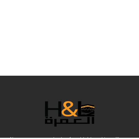
Nous sommes une équipe formidable qui travaille en