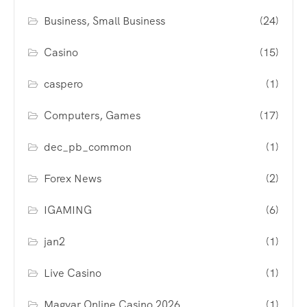
Business, Small Business
(24)
Casino
(15)
caspero
(1)
Computers, Games
(17)
dec_pb_common
(1)
Forex News
(2)
IGAMING
(6)
jan2
(1)
Live Casino
(1)
Magyar Online Casino 2026
(1)