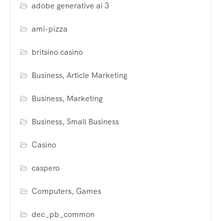
adobe generative ai 3
ami-pizza
britsino casino
Business, Article Marketing
Business, Marketing
Business, Small Business
Casino
caspero
Computers, Games
dec_pb_common