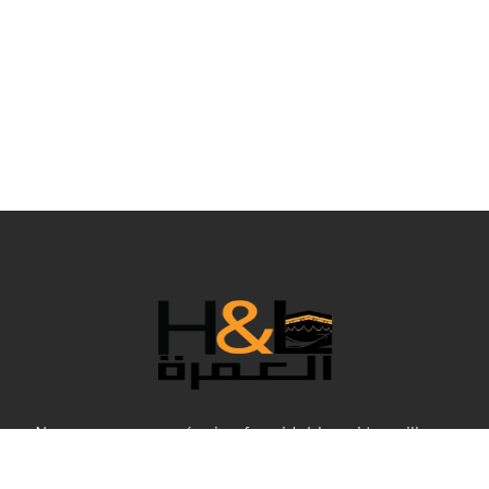
Nous sommes une équipe formidable qui travaille en
coulisses pour rendre votre Umrah confortable dans tous