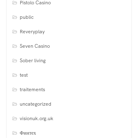
Pistolo Casino
public
Reveryplay
Seven Casino
Sober living
test
traitements
uncategorized
visionuk.org.uk
Финтех