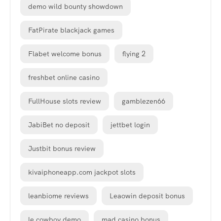
demo wild bounty showdown
FatPirate blackjack games
Flabet welcome bonus
flying 2
freshbet online casino
FullHouse slots review
gamblezen66
JabiBet no deposit
jettbet login
Justbit bonus review
kivaiphoneapp.com jackpot slots
leanbiome reviews
Leaowin deposit bonus
le cowboy demo
mad casino bonus