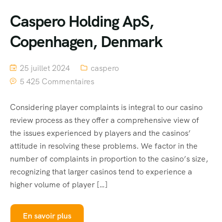
Caspero Holding ApS,
Copenhagen, Denmark
25 juillet 2024
caspero
5 425 Commentaires
Considering player complaints is integral to our casino
review process as they offer a comprehensive view of
the issues experienced by players and the casinos’
attitude in resolving these problems. We factor in the
number of complaints in proportion to the casino’s size,
recognizing that larger casinos tend to experience a
higher volume of player […]
En savoir plus