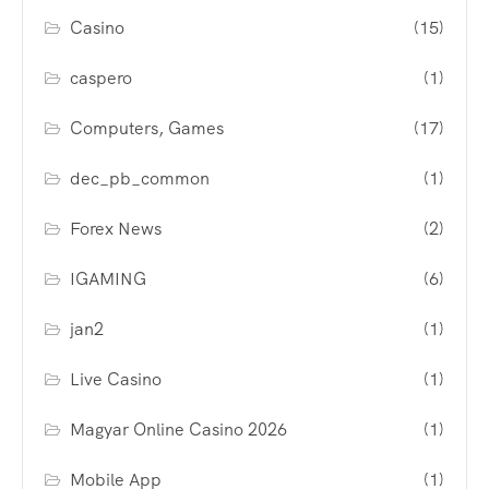
Casino
(15)
caspero
(1)
Computers, Games
(17)
dec_pb_common
(1)
Forex News
(2)
IGAMING
(6)
jan2
(1)
Live Casino
(1)
Magyar Online Casino 2026
(1)
Mobile App
(1)