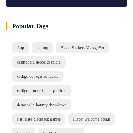
Popular Tags
App
betting
Blood Suckers VoltageBet
casinos sin deposito inicial
codigo de registro luckia
codigo promocional sportium
demo wild bounty showdown
FatPirate blackjack games
Flabet welcome bonus