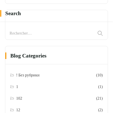
Search
Blog Categories
! Без рубрики
(10)
1
(1)
102
(21)
12
(2)