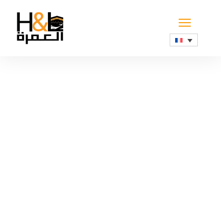
Mots Clés
Accueil
Archives Par Tag VoltageBet Pragmatic Play Slots