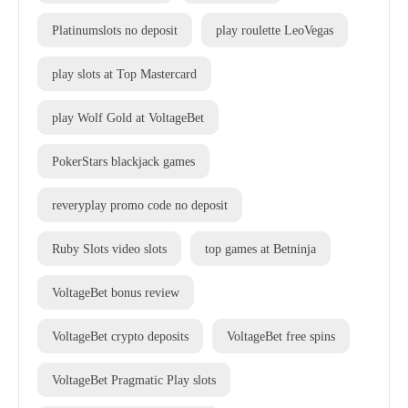
Platinumslots no deposit
play roulette LeoVegas
play slots at Top Mastercard
play Wolf Gold at VoltageBet
PokerStars blackjack games
reveryplay promo code no deposit
Ruby Slots video slots
top games at Betninja
VoltageBet bonus review
VoltageBet crypto deposits
VoltageBet free spins
VoltageBet Pragmatic Play slots