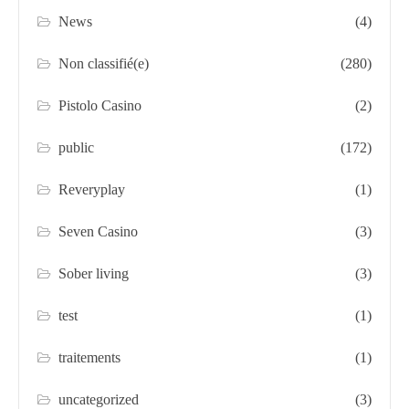
News
(4)
Non classifié(e)
(280)
Pistolo Casino
(2)
public
(172)
Reveryplay
(1)
Seven Casino
(3)
Sober living
(3)
test
(1)
traitements
(1)
uncategorized
(3)