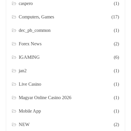
caspero
(1)
Computers, Games
(17)
dec_pb_common
(1)
Forex News
(2)
IGAMING
(6)
jan2
(1)
Live Casino
(1)
Magyar Online Casino 2026
(1)
Mobile App
(1)
NEW
(2)