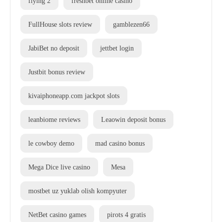
flying 2
freshbet online casino
FullHouse slots review
gamblezen66
JabiBet no deposit
jettbet login
Justbit bonus review
kivaiphoneapp.com jackpot slots
leanbiome reviews
Leaowin deposit bonus
le cowboy demo
mad casino bonus
Mega Dice live casino
Mesa
mostbet uz yuklab olish kompyuter
NetBet casino games
pirots 4 gratis