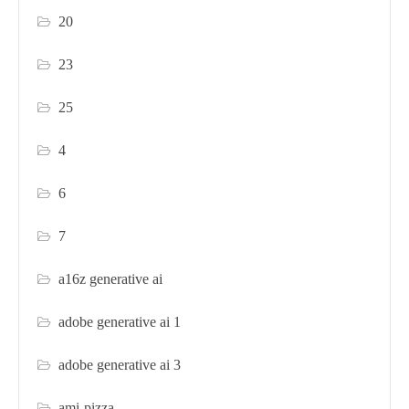
20
23
25
4
6
7
a16z generative ai
adobe generative ai 1
adobe generative ai 3
ami-pizza