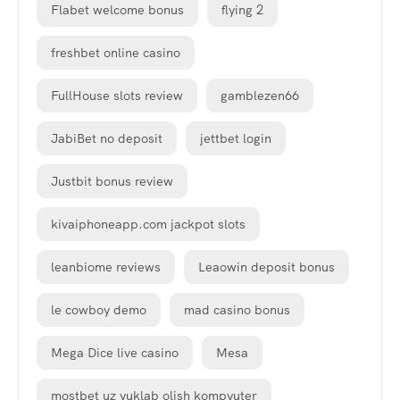
Flabet welcome bonus
flying 2
freshbet online casino
FullHouse slots review
gamblezen66
JabiBet no deposit
jettbet login
Justbit bonus review
kivaiphoneapp.com jackpot slots
leanbiome reviews
Leaowin deposit bonus
le cowboy demo
mad casino bonus
Mega Dice live casino
Mesa
mostbet uz yuklab olish kompyuter