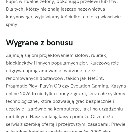
kupić wirtualne żetony, dokonując przelewu lub tzw.
Dla tych, którzy nie znają jeszcze nazewnictwa
kasynowego, wyjaśniamy króciutko, co to są właściwie
spiny.
Wygrane z bonusu
Zajmują się oni projektowaniem slotów, ruletek,
blackjacków i innych popularnych gier. Kluczową rolę
odgrywa oprogramowanie tworzone przez
renomowanych dostawców, takich jak NetEnt,
Pragmatic Play, Play’n GO czy Evolution Gaming. Kasyna
online 2026 to nie tylko strony z grami, lecz całe systemy
technologiczne, które pozwalają grać bezpiecznie i
uczciwie – zarówno na komputerze, jak i na urządzeniu
mobilnym. Nasz ranking kasyn pomoże Ci znaleźć
serwis z szeroką ofertą i przejrzystymi zasadami. Prawie
w każdym katalogu znajdziesz powyżej 3000 gier,