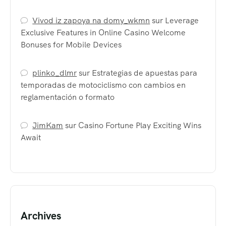
Vivod iz zapoya na domy_wkmn
sur
Leverage
Exclusive Features in Online Casino Welcome
Bonuses for Mobile Devices
plinko_dlmr
sur
Estrategias de apuestas para
temporadas de motociclismo con cambios en
reglamentación o formato
JimKam
sur
Casino Fortune Play Exciting Wins
Await
Archives