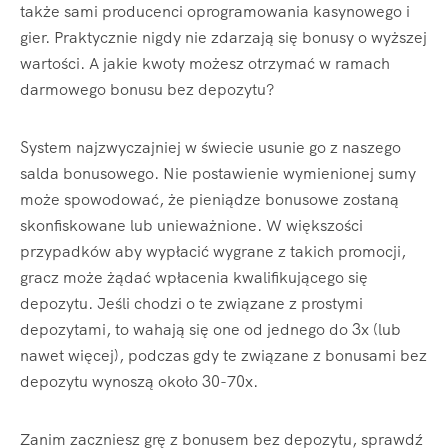
także sami producenci oprogramowania kasynowego i
gier. Praktycznie nigdy nie zdarzają się bonusy o wyższej
wartości. A jakie kwoty możesz otrzymać w ramach
darmowego bonusu bez depozytu?
System najzwyczajniej w świecie usunie go z naszego
salda bonusowego. Nie postawienie wymienionej sumy
może spowodować, że pieniądze bonusowe zostaną
skonfiskowane lub unieważnione. W większości
przypadków aby wypłacić wygrane z takich promocji,
gracz może żądać wpłacenia kwalifikującego się
depozytu. Jeśli chodzi o te związane z prostymi
depozytami, to wahają się one od jednego do 3x (lub
nawet więcej), podczas gdy te związane z bonusami bez
depozytu wynoszą około 30-70x.
Zanim zaczniesz grę z bonusem bez depozytu, sprawdź