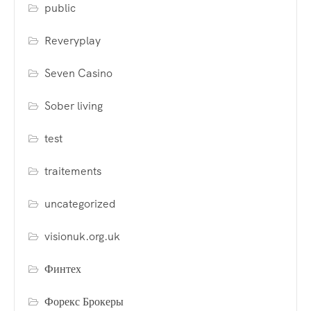
public
Reveryplay
Seven Casino
Sober living
test
traitements
uncategorized
visionuk.org.uk
Финтех
Форекс Брокеры