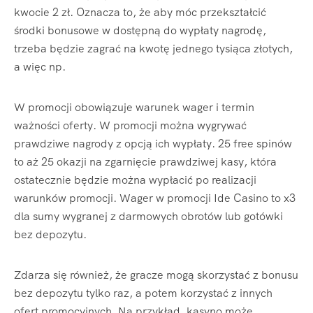
kwocie 2 zł. Oznacza to, że aby móc przekształcić
środki bonusowe w dostępną do wypłaty nagrodę,
trzeba będzie zagrać na kwotę jednego tysiąca złotych,
a więc np.
W promocji obowiązuje warunek wager i termin
ważności oferty. W promocji można wygrywać
prawdziwe nagrody z opcją ich wypłaty. 25 free spinów
to aż 25 okazji na zgarnięcie prawdziwej kasy, która
ostatecznie będzie można wypłacić po realizacji
warunków promocji. Wager w promocji Ide Casino to x3
dla sumy wygranej z darmowych obrotów lub gotówki
bez depozytu.
Zdarza się również, że gracze mogą skorzystać z bonusu
bez depozytu tylko raz, a potem korzystać z innych
ofert promocyjnych. Na przykład, kasyno może