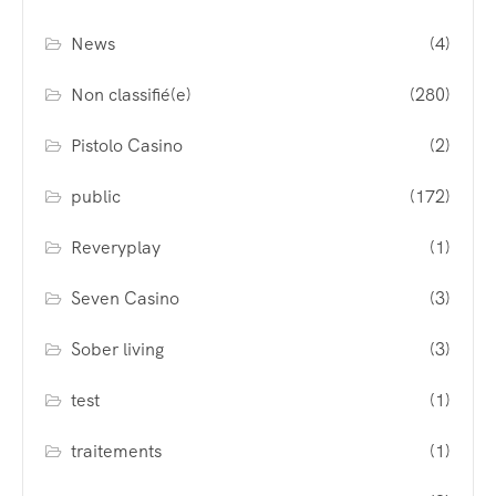
News
(4)
Non classifié(e)
(280)
Pistolo Casino
(2)
public
(172)
Reveryplay
(1)
Seven Casino
(3)
Sober living
(3)
test
(1)
traitements
(1)