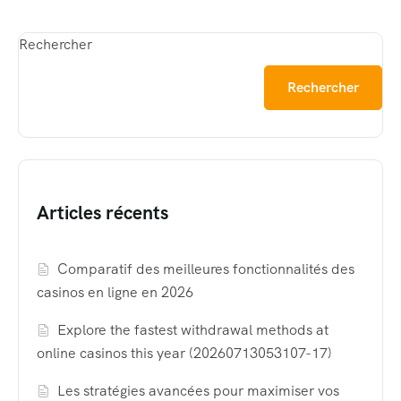
Rechercher
Rechercher
Articles récents
Comparatif des meilleures fonctionnalités des
casinos en ligne en 2026
Explore the fastest withdrawal methods at
online casinos this year (20260713053107-17)
Les stratégies avancées pour maximiser vos