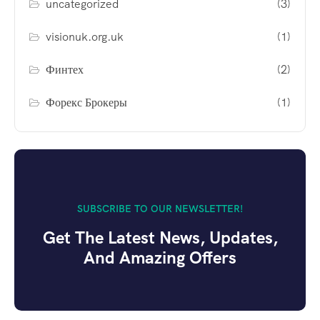
uncategorized
(3)
visionuk.org.uk
(1)
Финтех
(2)
Форекс Брокеры
(1)
SUBSCRIBE TO OUR NEWSLETTER!
Get The Latest News, Updates,
And Amazing Offers