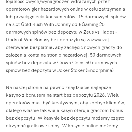
lojalnościowych/wynagrodzeń wdrażanych przez
operatorów gier hazardowych online w celu zatrzymania
lub przyciągnięcia konsumentów. 15 darmowych spinów
na slot Gold Rush With Johnny od BGaming 25
darmowych spinów bez depozytu w Zeus vs Hades –
Gods of War Bonusy bez depozytu są zazwyczaj
oferowane bezpłatnie, aby zachęcić nowych graczy do
założenia konta na stronie hazardowej. 50 darmowych
spinów bez depozytu w Crown Coins 50 darmowych
spinów bez depozytu w Joker Stoker (Endorphina)
Na naszej stronie na pewno znajdziecie najlepsze
kasyno z bonusem na start bez depozytu 2026. Wielu
operatorów musi być kreatywnym, aby zdobyć klientów,
dlatego właśnie tak wiele kasyn oferuje graczom bonus
bez depozytu. W kasynie bez depozytu możemy często
otrzymać gratisowe spiny. W kasynie online możemy