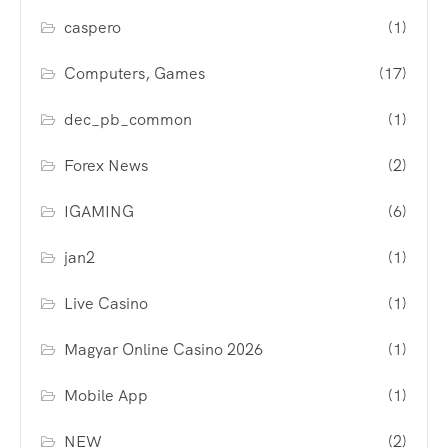
caspero
(1)
Computers, Games
(17)
dec_pb_common
(1)
Forex News
(2)
IGAMING
(6)
jan2
(1)
Live Casino
(1)
Magyar Online Casino 2026
(1)
Mobile App
(1)
NEW
(2)