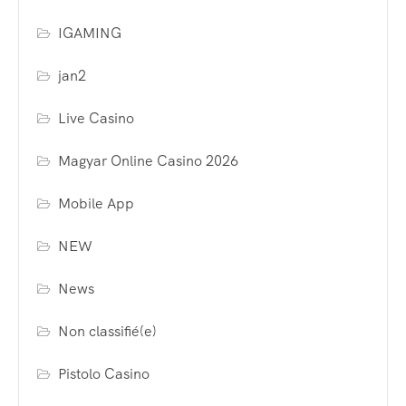
IGAMING
jan2
Live Casino
Magyar Online Casino 2026
Mobile App
NEW
News
Non classifié(e)
Pistolo Casino