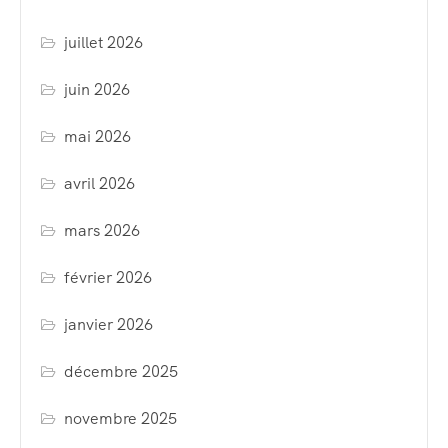
juillet 2026
juin 2026
mai 2026
avril 2026
mars 2026
février 2026
janvier 2026
décembre 2025
novembre 2025