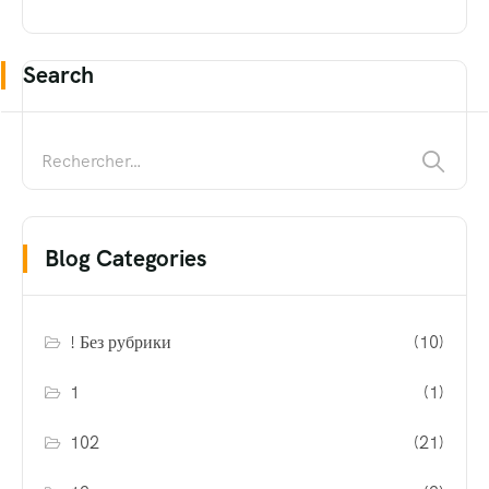
Search
Blog Categories
! Без рубрики
(10)
1
(1)
102
(21)