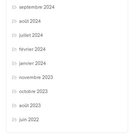
septembre 2024
août 2024
juillet 2024
février 2024
janvier 2024
novembre 2023
octobre 2023
août 2023
juin 2022