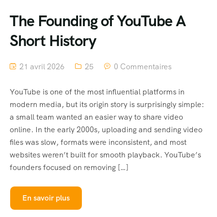
The Founding of YouTube A
Short History
21 avril 2026
25
0 Commentaires
YouTube is one of the most influential platforms in
modern media, but its origin story is surprisingly simple:
a small team wanted an easier way to share video
online. In the early 2000s, uploading and sending video
files was slow, formats were inconsistent, and most
websites weren’t built for smooth playback. YouTube’s
founders focused on removing […]
En savoir plus