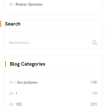
Форекс Брокеры
Search
Blog Categories
! Без рубрики
(10)
1
(1)
102
(21)