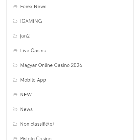
Forex News
IGAMING
jan2
Live Casino
Magyar Online Casino 2026
Mobile App
NEW
News
Non classifié(e)
Pistolo Casino