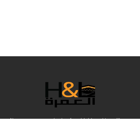
Nous sommes une équipe formidable qui travaille en
coulisses pour rendre votre Umrah confortable dans tous
ses aspects, et bien sûr, aux meilleurs prix. Cette année