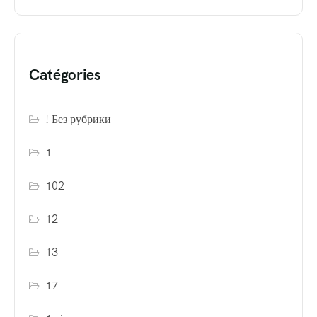
Catégories
! Без рубрики
1
102
12
13
17