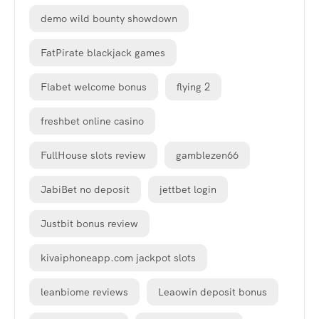
demo wild bounty showdown
FatPirate blackjack games
Flabet welcome bonus
flying 2
freshbet online casino
FullHouse slots review
gamblezen66
JabiBet no deposit
jettbet login
Justbit bonus review
kivaiphoneapp.com jackpot slots
leanbiome reviews
Leaowin deposit bonus