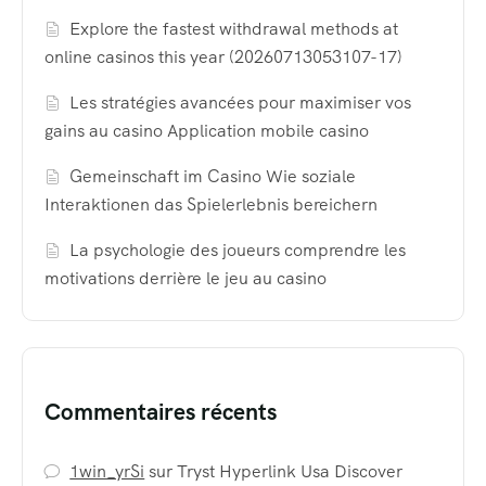
Explore the fastest withdrawal methods at
online casinos this year (20260713053107-17)
Les stratégies avancées pour maximiser vos
gains au casino Application mobile casino
Gemeinschaft im Casino Wie soziale
Interaktionen das Spielerlebnis bereichern
La psychologie des joueurs comprendre les
motivations derrière le jeu au casino
Commentaires récents
1win_yrSi
sur
Tryst Hyperlink Usa Discover