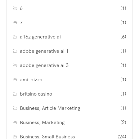
6
(1)
7
(1)
a16z generative ai
(6)
adobe generative ai 1
(1)
adobe generative ai 3
(1)
ami-pizza
(1)
britsino casino
(1)
Business, Article Marketing
(1)
Business, Marketing
(2)
Business, Small Business
(24)