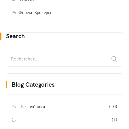
Форекс Брокеры
Search
Blog Categories
! Без рубрики
(10)
1
(1)