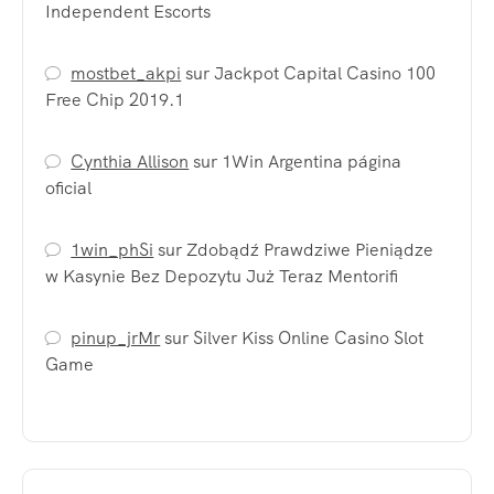
Independent Escorts
mostbet_akpi
sur
Jackpot Capital Casino 100
Free Chip 2019.1
Cynthia Allison
sur
1Win Argentina página
oficial
1win_phSi
sur
Zdobądź Prawdziwe Pieniądze
w Kasynie Bez Depozytu Już Teraz Mentorifi
pinup_jrMr
sur
Silver Kiss Online Casino Slot
Game