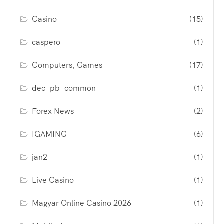
Casino
(15)
caspero
(1)
Computers, Games
(17)
dec_pb_common
(1)
Forex News
(2)
IGAMING
(6)
jan2
(1)
Live Casino
(1)
Magyar Online Casino 2026
(1)