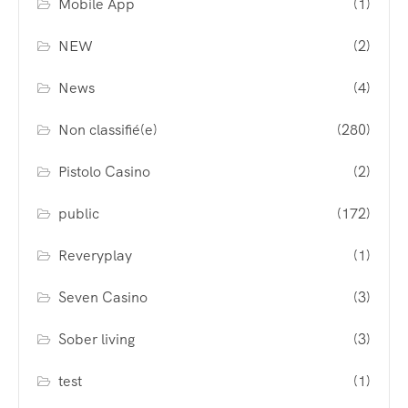
Mobile App
(1)
NEW
(2)
News
(4)
Non classifié(e)
(280)
Pistolo Casino
(2)
public
(172)
Reveryplay
(1)
Seven Casino
(3)
Sober living
(3)
test
(1)