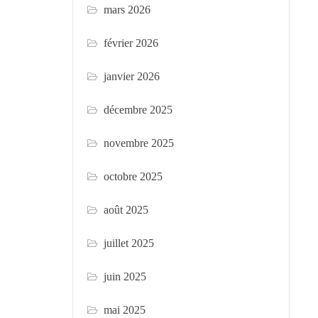
mars 2026
février 2026
janvier 2026
décembre 2025
novembre 2025
octobre 2025
août 2025
juillet 2025
juin 2025
mai 2025