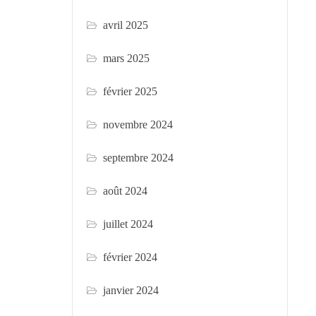
avril 2025
mars 2025
février 2025
novembre 2024
septembre 2024
août 2024
juillet 2024
février 2024
janvier 2024