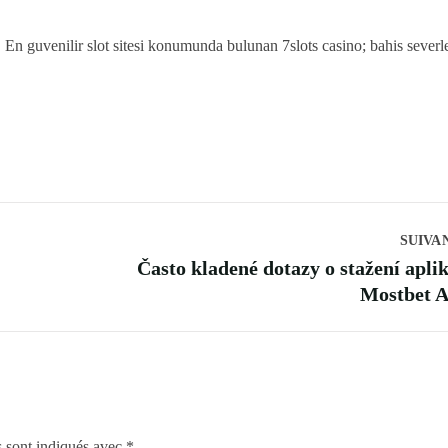
. En guvenilir slot sitesi konumunda bulunan 7slots casino; bahis severle
SUIVA
Často kladené dotazy o stažení apli
Mostbet 
s sont indiqués avec
*