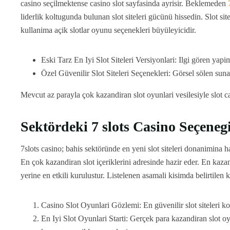
casino seçilmektense casino slot sayfasinda ayrisir. Beklemeden
liderlik koltugunda bulunan slot siteleri gücünü hissedin. Slot 
kullanima açik slotlar oyunu seçenekleri büyüleyicidir.
Eski Tarz En Iyi Slot Siteleri Versiyonlari: Ilgi gören yapim
Özel Güvenilir Slot Siteleri Seçenekleri: Görsel sölen sunan
Mevcut az parayla çok kazandiran slot oyunlari vesilesiyle slot ca
Sektördeki 7 slots Casino Seçenegi
7slots casino; bahis sektöründe en yeni slot siteleri donanimina h
En çok kazandiran slot içeriklerini adresinde hazir eder. En kazan
yerine en etkili kurulustur. Listelenen asamali kisimda belirtile
Casino Slot Oyunlari Gözlemi: En güvenilir slot siteleri k
En Iyi Slot Oyunlari Starti: Gerçek para kazandiran slot oyu