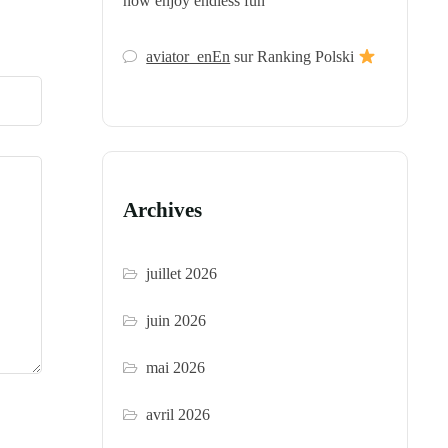
now enjoy endless fun
aviator_enEn
sur
Ranking Polski
Archives
juillet 2026
juin 2026
mai 2026
avril 2026