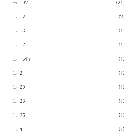
102
(21)
12
(2)
13
(1)
17
(1)
1win
(1)
2
(1)
20
(1)
23
(1)
25
(1)
4
(1)