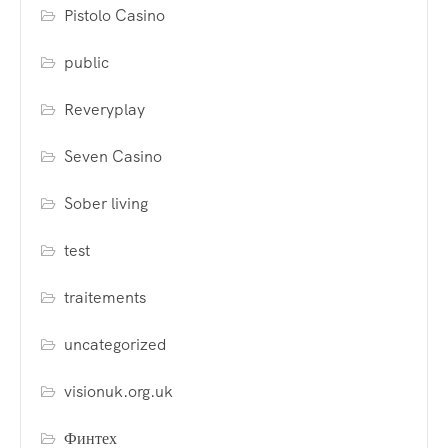
Pistolo Casino
public
Reveryplay
Seven Casino
Sober living
test
traitements
uncategorized
visionuk.org.uk
Финтех