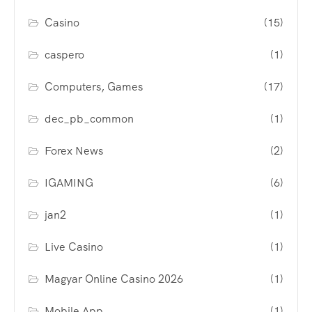
Casino
(15)
caspero
(1)
Computers, Games
(17)
dec_pb_common
(1)
Forex News
(2)
IGAMING
(6)
jan2
(1)
Live Casino
(1)
Magyar Online Casino 2026
(1)
Mobile App
(1)