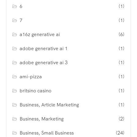
6
(1)
7
(1)
a16z generative ai
(6)
adobe generative ai 1
(1)
adobe generative ai 3
(1)
ami-pizza
(1)
britsino casino
(1)
Business, Article Marketing
(1)
Business, Marketing
(2)
Business, Small Business
(24)