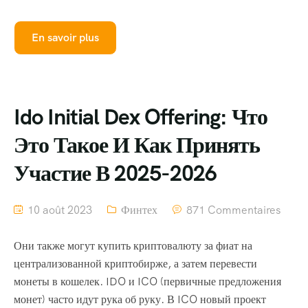
En savoir plus
Ido Initial Dex Offering: Что
Это Такое И Как Принять
Участие В 2025-2026
10 août 2023
Финтех
871 Commentaires
Они также могут купить криптовалюту за фиат на
централизованной криптобирже, а затем перевести
монеты в кошелек. IDO и ICO (первичные предложения
монет) часто идут рука об руку. В ICO новый проект