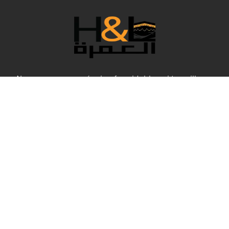
Nous sommes une équipe formidable qui travaille en
coulisses pour rendre votre Umrah confortable dans tous
ses aspects, et bien sûr, aux meilleurs prix. Cette année
spéciale, H&L Umrah a sélectionné les meilleurs forfaits
qui répondent à vos besoins en termes de service et de
confort, pour que vous puissiez vivre des moments
religieux exceptionnels et une expérience unique au
Haram Sharif.