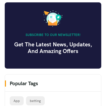
SUBSCRIBE TO OUR NEWSLETTER!
Get The Latest News, Updates,
And Amazing Offers
Popular Tags
App
betting