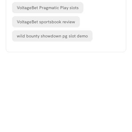
VoltageBet Pragmatic Play slots
VoltageBet sportsbook review
wild bounty showdown pg slot demo