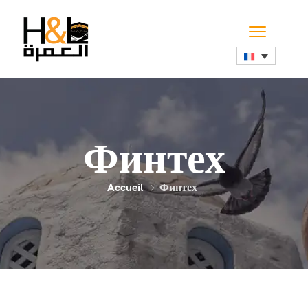
Финтех
Accueil
Финтех