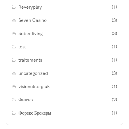
Reveryplay
(1)
Seven Casino
(3)
Sober living
(3)
test
(1)
traitements
(1)
uncategorized
(3)
visionuk.org.uk
(1)
Финтех
(2)
Форекс Брокеры
(1)