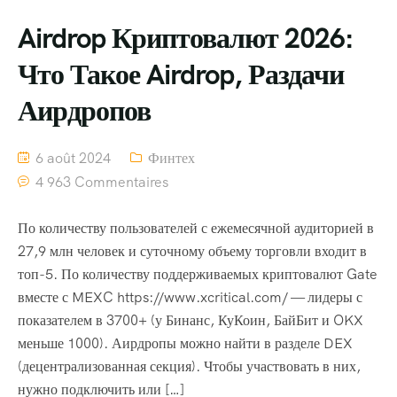
Airdrop Криптовалют 2026:
Что Такое Airdrop, Раздачи
Аирдропов
6 août 2024
Финтех
4 963 Commentaires
По количеству пользователей с ежемесячной аудиторией в
27,9 млн человек и суточному объему торговли входит в
топ-5. По количеству поддерживаемых криптовалют Gate
вместе с MEXC https://www.xcritical.com/ — лидеры с
показателем в 3700+ (у Бинанс, КуКоин, БайБит и OKX
меньше 1000). Аирдропы можно найти в разделе DEX
(децентрализованная секция). Чтобы участвовать в них,
нужно подключить или […]