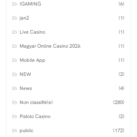
IGAMING
(6)
jan2
(1)
Live Casino
(1)
Magyar Online Casino 2026
(1)
Mobile App
(1)
NEW
(2)
News
(4)
Non classifié(e)
(280)
Pistolo Casino
(2)
public
(172)