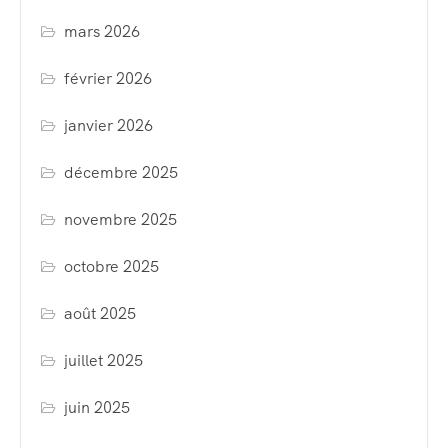
mars 2026
février 2026
janvier 2026
décembre 2025
novembre 2025
octobre 2025
août 2025
juillet 2025
juin 2025