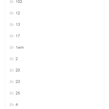
102
12
13
17
1win
2
20
23
25
4