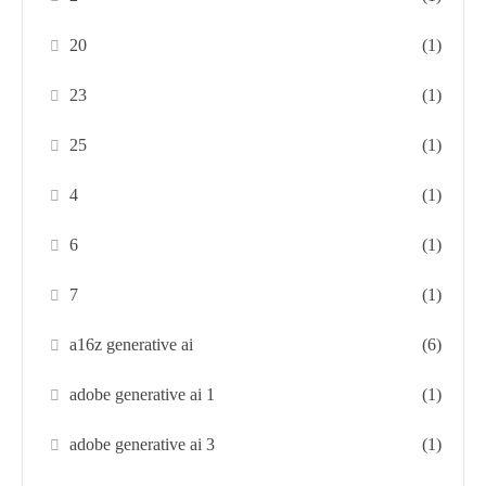
20
(1)
23
(1)
25
(1)
4
(1)
6
(1)
7
(1)
a16z generative ai
(6)
adobe generative ai 1
(1)
adobe generative ai 3
(1)