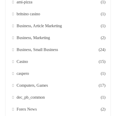
ami-pizza
(1)
britsino casino
(1)
Business, Article Marketing
(1)
Business, Marketing
(2)
Business, Small Business
(24)
Casino
(15)
caspero
(1)
Computers, Games
(17)
dec_pb_common
(1)
Forex News
(2)