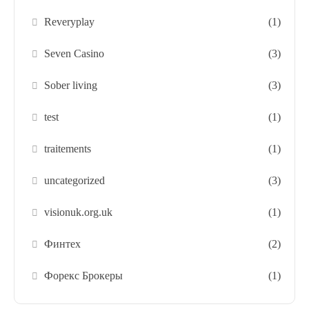
Reveryplay
(1)
Seven Casino
(3)
Sober living
(3)
test
(1)
traitements
(1)
uncategorized
(3)
visionuk.org.uk
(1)
Финтех
(2)
Форекс Брокеры
(1)