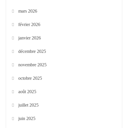
mars 2026
février 2026
janvier 2026
décembre 2025
novembre 2025
octobre 2025
août 2025
juillet 2025
juin 2025