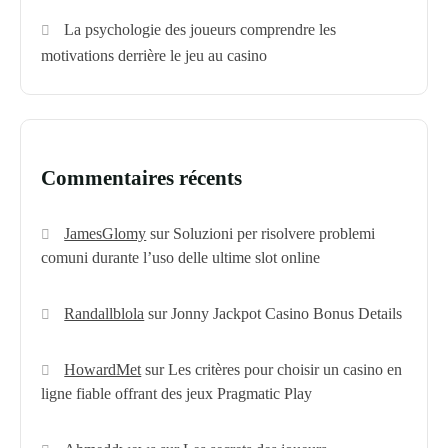
La psychologie des joueurs comprendre les
motivations derrière le jeu au casino
Commentaires récents
JamesGlomy
sur
Soluzioni per risolvere problemi
comuni durante l’uso delle ultime slot online
Randallblola
sur
Jonny Jackpot Casino Bonus Details
HowardMet
sur
Les critères pour choisir un casino en
ligne fiable offrant des jeux Pragmatic Play