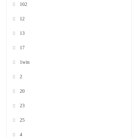
102
12
13
17
1win
2
20
23
25
4