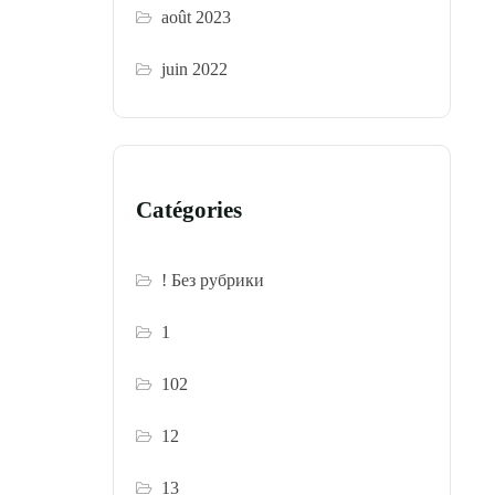
août 2023
juin 2022
Catégories
! Без рубрики
1
102
12
13