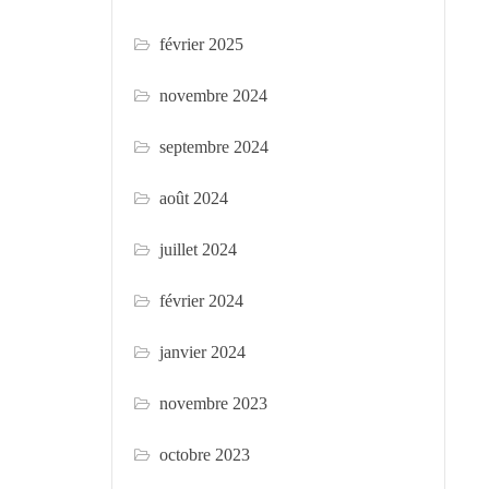
février 2025
novembre 2024
septembre 2024
août 2024
juillet 2024
février 2024
janvier 2024
novembre 2023
octobre 2023