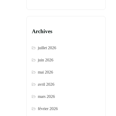
Archives
juillet 2026
juin 2026
mai 2026
avril 2026
mars 2026
février 2026