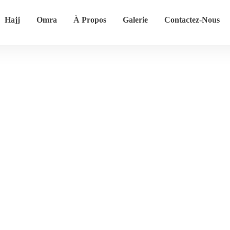
Hajj
Omra
À Propos
Galerie
Contactez-Nous
20
Accueil
20