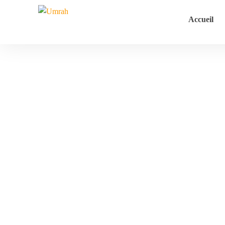
Accueil