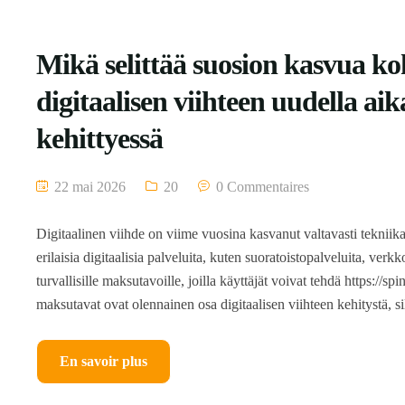
Mikä selittää suosion kasvua ko
digitaalisen viihteen uudella ai
kehittyessä
22 mai 2026
20
0 Commentaires
Digitaalinen viihde on viime vuosina kasvanut valtavasti teknii
erilaisia digitaalisia palveluita, kuten suoratoistopalveluita, ver
turvallisille maksutavoille, joilla käyttäjät voivat tehdä https://sp
maksutavat ovat olennainen osa digitaalisen viihteen kehitystä, si
En savoir plus