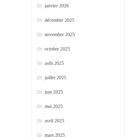
janvier 2026
décembre 2025
novembre 2025
octobre 2025
août 2025
juillet 2025
juin 2025
mai 2025
avril 2025
mars 2025