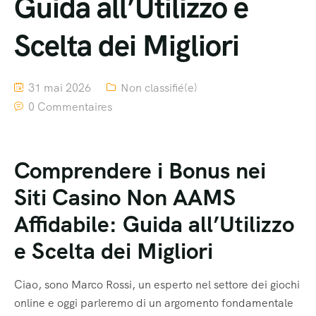
Guida all’Utilizzo e
Scelta dei Migliori
31 mai 2026
Non classifié(e)
0 Commentaires
Comprendere i Bonus nei
Siti Casino Non AAMS
Affidabile: Guida all’Utilizzo
e Scelta dei Migliori
Ciao, sono Marco Rossi, un esperto nel settore dei giochi
online e oggi parleremo di un argomento fondamentale