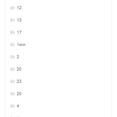
12
13
17
1win
2
20
23
25
4