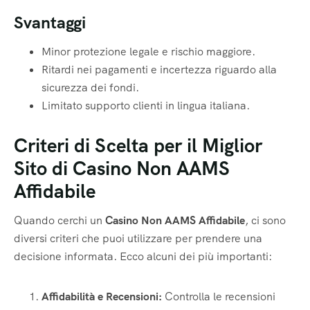
Svantaggi
Minor protezione legale e rischio maggiore.
Ritardi nei pagamenti e incertezza riguardo alla
sicurezza dei fondi.
Limitato supporto clienti in lingua italiana.
Criteri di Scelta per il Miglior
Sito di Casino Non AAMS
Affidabile
Quando cerchi un
Casino Non AAMS Affidabile
, ci sono
diversi criteri che puoi utilizzare per prendere una
decisione informata. Ecco alcuni dei più importanti:
Affidabilità e Recensioni:
Controlla le recensioni