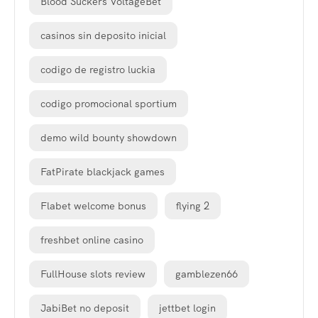
Blood Suckers VoltageBet
casinos sin deposito inicial
codigo de registro luckia
codigo promocional sportium
demo wild bounty showdown
FatPirate blackjack games
Flabet welcome bonus
flying 2
freshbet online casino
FullHouse slots review
gamblezen66
JabiBet no deposit
jettbet login