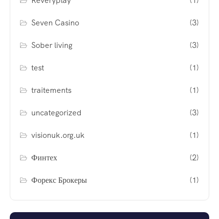
Reveryplay
(1)
Seven Casino
(3)
Sober living
(3)
test
(1)
traitements
(1)
uncategorized
(3)
visionuk.org.uk
(1)
Финтех
(2)
Форекс Брокеры
(1)