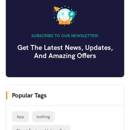
SUBSCRIBE TO OUR NEWSLETTER!
Get The Latest News, Updates,
And Amazing Offers
Popular Tags
App
betting