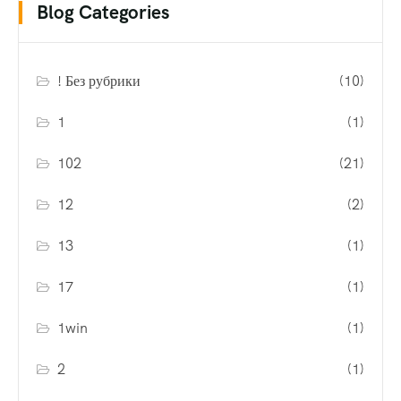
Blog Categories
! Без рубрики
(10)
1
(1)
102
(21)
12
(2)
13
(1)
17
(1)
1win
(1)
2
(1)