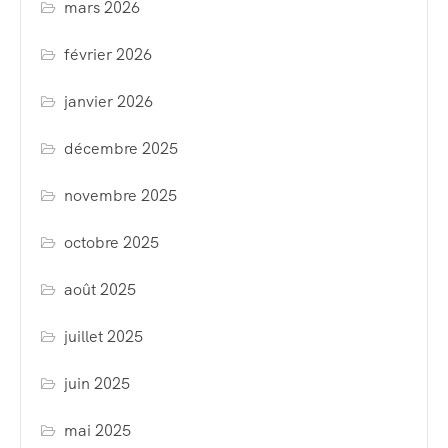
mars 2026
février 2026
janvier 2026
décembre 2025
novembre 2025
octobre 2025
août 2025
juillet 2025
juin 2025
mai 2025