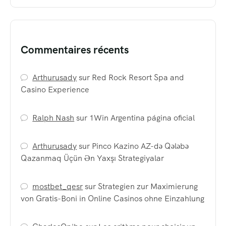
Commentaires récents
Arthurusady
sur
Red Rock Resort Spa and
Casino Experience
Ralph Nash
sur
1Win Argentina página oficial
Arthurusady
sur
Pinco Kazino AZ-də Qələbə
Qazanmaq Üçün Ən Yaxşı Strategiyalar
mostbet_qesr
sur
Strategien zur Maximierung
von Gratis-Boni in Online Casinos ohne Einzahlung