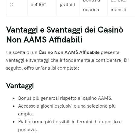
C
a 400€
gratuiti
ricarica
mensili
Vantaggi e Svantaggi dei Casinò
Non AAMS Affidabili
La scelta di un
Casino Non AAMS Affidabile
presenta
vantaggi e svantaggi che è fondamentale considerare. Di
seguito, offro un’analisi completa:
Vantaggi
Bonus più generosi rispetto ai casinò AAMS.
Accesso a giochi esclusivi e una selezione più
ampia.
Piattaforme più flessibili in termini di deposito e
prelievo.