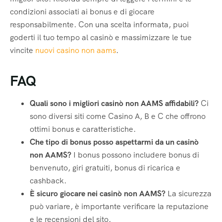
condizioni associati ai bonus e di giocare
responsabilmente. Con una scelta informata, puoi
goderti il tuo tempo al casinò e massimizzare le tue
vincite
nuovi casino non aams
.
FAQ
Quali sono i migliori casinò non AAMS affidabili?
Ci
sono diversi siti come Casino A, B e C che offrono
ottimi bonus e caratteristiche.
Che tipo di bonus posso aspettarmi da un casinò
non AAMS?
I bonus possono includere bonus di
benvenuto, giri gratuiti, bonus di ricarica e
cashback.
È sicuro giocare nei casinò non AAMS?
La sicurezza
può variare, è importante verificare la reputazione
e le recensioni del sito.