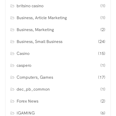
britsino casino
(1)
Business, Article Marketing
(1)
Business, Marketing
(2)
Business, Small Business
(24)
Casino
(15)
caspero
(1)
Computers, Games
(17)
dec_pb_common
(1)
Forex News
(2)
IGAMING
(6)