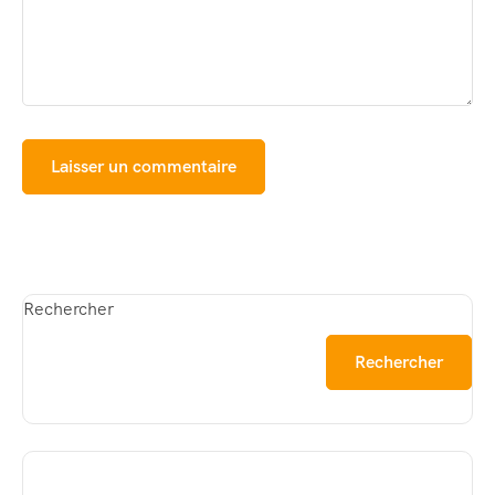
Rechercher
Rechercher