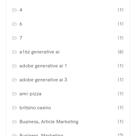
4
(1)
6
(1)
7
(1)
a16z generative ai
(6)
adobe generative ai 1
(1)
adobe generative ai 3
(1)
ami-pizza
(1)
britsino casino
(1)
Business, Article Marketing
(1)
Business, Marketing
(2)