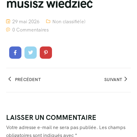
musisz wiedzieć
29 mai 2026
Non classifié(e)
0 Commentaires
PRÉCÉDENT
SUIVANT
LAISSER UN COMMENTAIRE
Votre adresse e-mail ne sera pas publiée.
Les champs
obligatoires sont indiqués avec
*