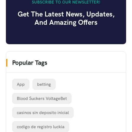
SUBSCRIBE TO OUR NEWSLETTER!
Get The Latest News, Updates,
And Amazing Offers
Popular Tags
App
betting
Blood Suckers VoltageBet
casinos sin deposito inicial
codigo de registro luckia