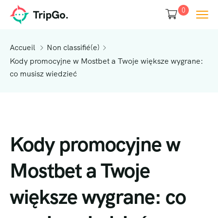
0
Accueil
Non classifié(e)
Kody promocyjne w Mostbet a Twoje większe wygrane:
co musisz wiedzieć
Kody promocyjne w
Mostbet a Twoje
większe wygrane: co