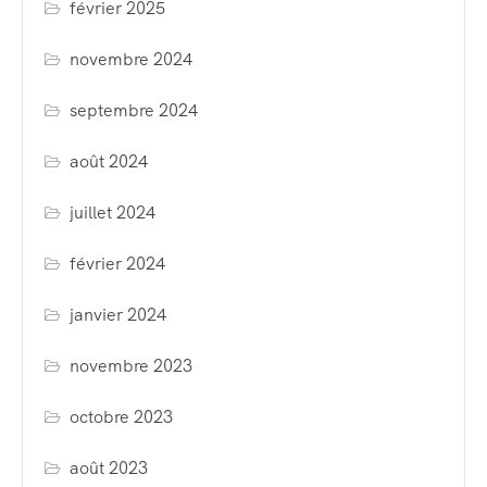
février 2025
novembre 2024
septembre 2024
août 2024
juillet 2024
février 2024
janvier 2024
novembre 2023
octobre 2023
août 2023