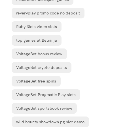
reveryplay promo code no deposit
Ruby Slots video slots
top games at Betninja
VoltageBet bonus review
VoltageBet crypto deposits
VoltageBet free spins
VoltageBet Pragmatic Play slots
VoltageBet sportsbook review
wild bounty showdown pg slot demo