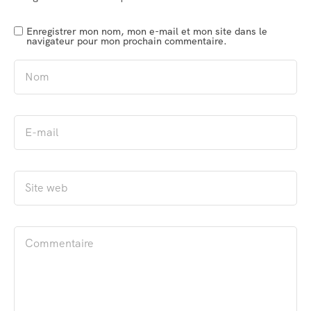
Enregistrer mon nom, mon e-mail et mon site dans le
navigateur pour mon prochain commentaire.