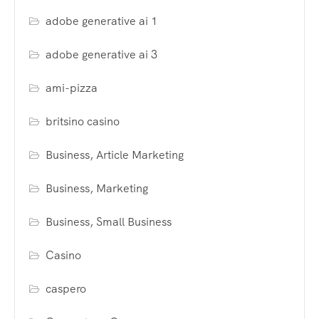
adobe generative ai 1
adobe generative ai 3
ami-pizza
britsino casino
Business, Article Marketing
Business, Marketing
Business, Small Business
Casino
caspero