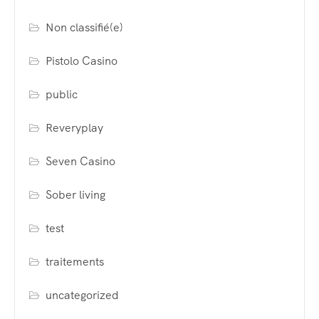
Non classifié(e)
Pistolo Casino
public
Reveryplay
Seven Casino
Sober living
test
traitements
uncategorized