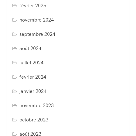
février 2025
novembre 2024
septembre 2024
août 2024
juillet 2024
février 2024
janvier 2024
novembre 2023
octobre 2023
août 2023