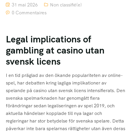
31 mai 2026
Non classifié(e)
0 Commentaires
Legal implications of
gambling at casino utan
svensk licens
I en tid präglad av den ökande populariteten av online-
spel, har debatten kring lagliga implikationer av
spelande på casino utan svensk licens intensifierats. Den
svenska spelmarknaden har genomgått flera
förändringar sedan legaliseringen av spel 2019, och
aktuella händelser kopplade till nya lagar och
regleringar har stor betydelse för svenska spelare. Detta
påverkar inte bara spelarnas rättigheter utan även deras