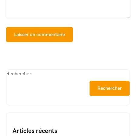
Rechercher
Rechercher
Articles récents