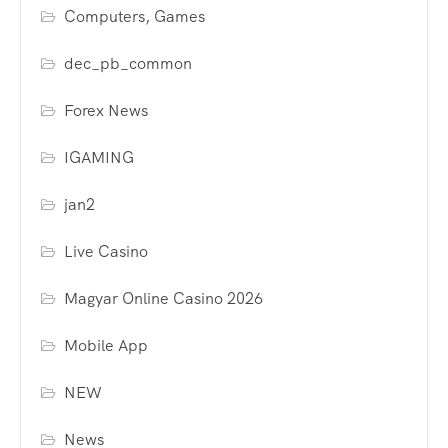
Computers, Games
dec_pb_common
Forex News
IGAMING
jan2
Live Casino
Magyar Online Casino 2026
Mobile App
NEW
News