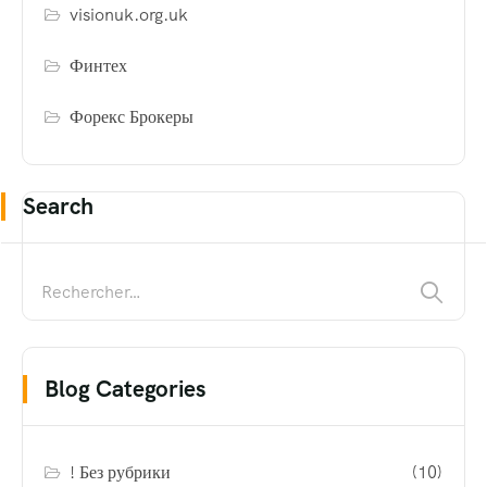
visionuk.org.uk
Финтех
Форекс Брокеры
Search
Blog Categories
! Без рубрики
(10)