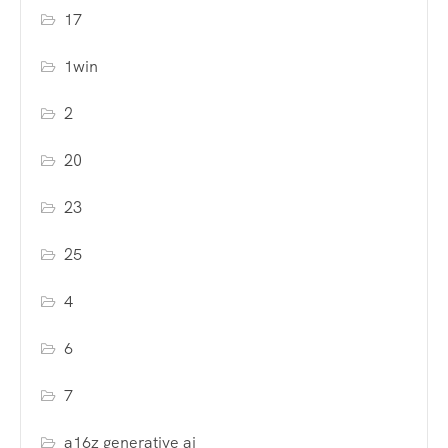
17
1win
2
20
23
25
4
6
7
a16z generative ai