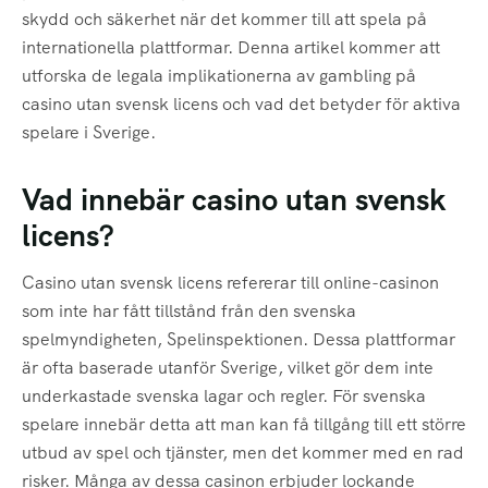
skydd och säkerhet när det kommer till att spela på
internationella plattformar. Denna artikel kommer att
utforska de legala implikationerna av gambling på
casino utan svensk licens och vad det betyder för aktiva
spelare i Sverige.
Vad innebär casino utan svensk
licens?
Casino utan svensk licens refererar till online-casinon
som inte har fått tillstånd från den svenska
spelmyndigheten, Spelinspektionen. Dessa plattformar
är ofta baserade utanför Sverige, vilket gör dem inte
underkastade svenska lagar och regler. För svenska
spelare innebär detta att man kan få tillgång till ett större
utbud av spel och tjänster, men det kommer med en rad
risker. Många av dessa casinon erbjuder lockande