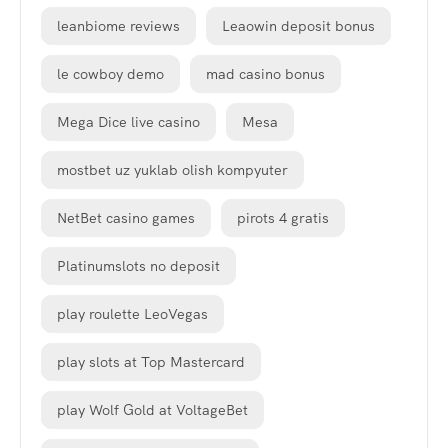
leanbiome reviews
Leaowin deposit bonus
le cowboy demo
mad casino bonus
Mega Dice live casino
Mesa
mostbet uz yuklab olish kompyuter
NetBet casino games
pirots 4 gratis
Platinumslots no deposit
play roulette LeoVegas
play slots at Top Mastercard
play Wolf Gold at VoltageBet