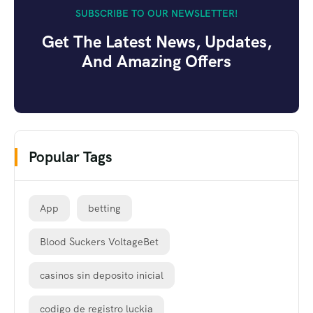
SUBSCRIBE TO OUR NEWSLETTER!
Get The Latest News, Updates,
And Amazing Offers
Popular Tags
App
betting
Blood Suckers VoltageBet
casinos sin deposito inicial
codigo de registro luckia