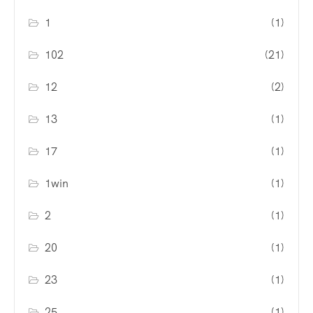
1
(1)
102
(21)
12
(2)
13
(1)
17
(1)
1win
(1)
2
(1)
20
(1)
23
(1)
25
(1)