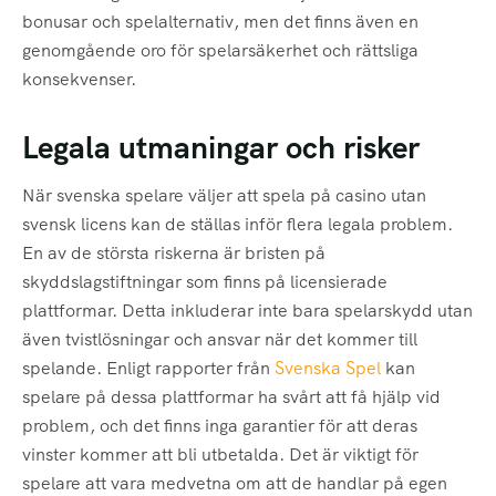
bonusar och spelalternativ, men det finns även en
genomgående oro för spelarsäkerhet och rättsliga
konsekvenser.
Legala utmaningar och risker
När svenska spelare väljer att spela på casino utan
svensk licens kan de ställas inför flera legala problem.
En av de största riskerna är bristen på
skyddslagstiftningar som finns på licensierade
plattformar. Detta inkluderar inte bara spelarskydd utan
även tvistlösningar och ansvar när det kommer till
spelande. Enligt rapporter från
Svenska Spel
kan
spelare på dessa plattformar ha svårt att få hjälp vid
problem, och det finns inga garantier för att deras
vinster kommer att bli utbetalda. Det är viktigt för
spelare att vara medvetna om att de handlar på egen