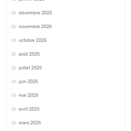
décembre 2025
novembre 2025
octobre 2025
août 2025
juillet 2025
juin 2025
mai 2025
avril 2025
mars 2025