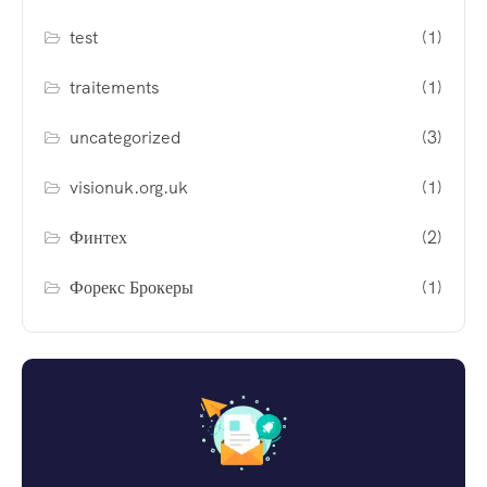
test
(1)
traitements
(1)
uncategorized
(3)
visionuk.org.uk
(1)
Финтех
(2)
Форекс Брокеры
(1)