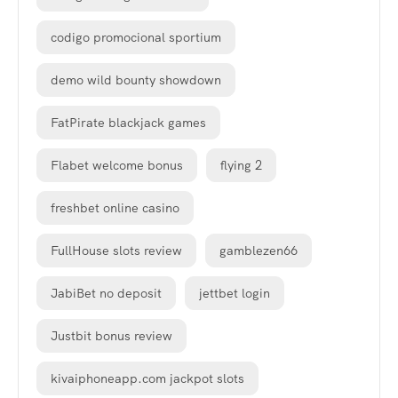
codigo promocional sportium
demo wild bounty showdown
FatPirate blackjack games
Flabet welcome bonus
flying 2
freshbet online casino
FullHouse slots review
gamblezen66
JabiBet no deposit
jettbet login
Justbit bonus review
kivaiphoneapp.com jackpot slots