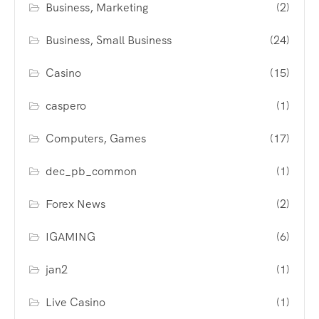
Business, Marketing
(2)
Business, Small Business
(24)
Casino
(15)
caspero
(1)
Computers, Games
(17)
dec_pb_common
(1)
Forex News
(2)
IGAMING
(6)
jan2
(1)
Live Casino
(1)