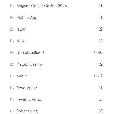
Magyar Online Casino 2026
(1)
Mobile App
(1)
NEW
(2)
News
(4)
Non classifié(e)
(280)
Pistolo Casino
(2)
public
(172)
Reveryplay
(1)
Seven Casino
(3)
Sober living
(3)