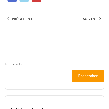
PRÉCÉDENT
SUIVANT
Rechercher
Rechercher