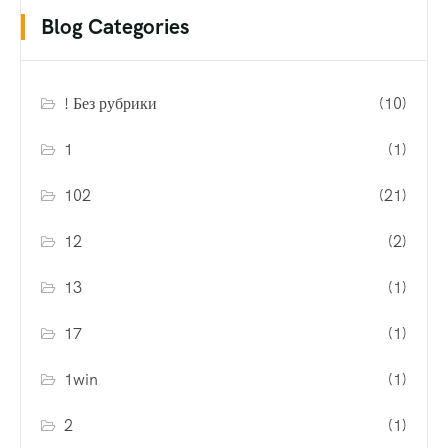
Blog Categories
! Без рубрики
(10)
1
(1)
102
(21)
12
(2)
13
(1)
17
(1)
1win
(1)
2
(1)