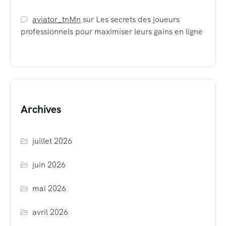
aviator_tnMn
sur
Les secrets des joueurs
professionnels pour maximiser leurs gains en ligne
Archives
juillet 2026
juin 2026
mai 2026
avril 2026