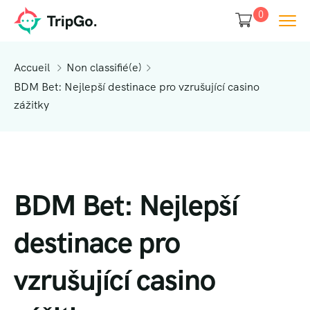
0
Accueil
Non classifié(e)
BDM Bet: Nejlepší destinace pro vzrušující casino
zážitky
BDM Bet: Nejlepší
destinace pro
vzrušující casino