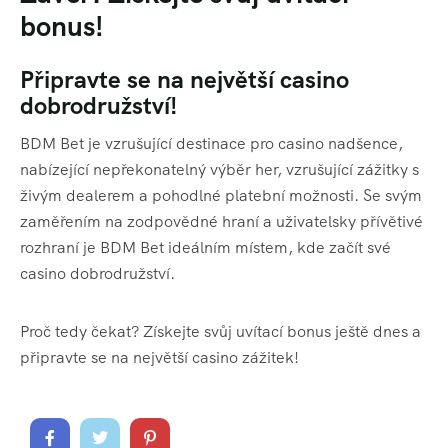
bonus!
Připravte se na největší casino
dobrodružství!
BDM Bet je vzrušující destinace pro casino nadšence,
nabízející nepřekonatelný výběr her, vzrušující zážitky s
živým dealerem a pohodlné platební možnosti. Se svým
zaměřením na zodpovědné hraní a uživatelsky přívětivé
rozhraní je BDM Bet ideálním místem, kde začít své
casino dobrodružství.
Proč tedy čekat? Získejte svůj uvítací bonus ještě dnes a
připravte se na největší casino zážitek!