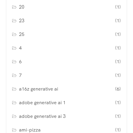
20
(1)
23
(1)
25
(1)
4
(1)
6
(1)
7
(1)
a16z generative ai
(6)
adobe generative ai 1
(1)
adobe generative ai 3
(1)
ami-pizza
(1)