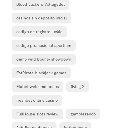
Blood Suckers VoltageBet
casinos sin deposito inicial
codigo de registro luckia
codigo promocional sportium
demo wild bounty showdown
FatPirate blackjack games
Flabet welcome bonus
flying 2
freshbet online casino
FullHouse slots review
gamblezen66
JabiBet no deposit
jettbet login