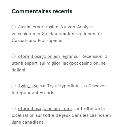
Commentaires récents
Justinles
sur
Kosten-Nutzen-Analyse
verschiedener Spielautomaten-Optionen für
Casual- und Profi-Spieler
oformit osago onlain_egmr
sur
Recensioni di
utenti esperti sui migliori jackpot casino online
italiani
1win_isSn
sur
Tryst Hyperlink Usa Discover
Independent Escorts
oformit osago onlain_fumr
sur
L’effet de la
localisation sur l’offre de jeux dans les casinos en
ligne canadiens