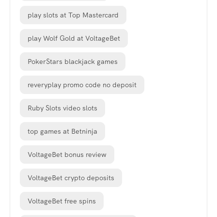
play slots at Top Mastercard
play Wolf Gold at VoltageBet
PokerStars blackjack games
reveryplay promo code no deposit
Ruby Slots video slots
top games at Betninja
VoltageBet bonus review
VoltageBet crypto deposits
VoltageBet free spins