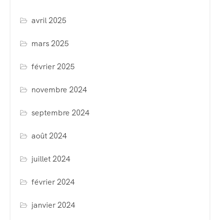
avril 2025
mars 2025
février 2025
novembre 2024
septembre 2024
août 2024
juillet 2024
février 2024
janvier 2024