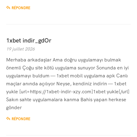
RÉPONDRE
1xbet indir_gdOr
19 juillet 2026
Merhaba arkadaşlar Ama doğru uygulamayı bulmak
önemli Çoğu site kötü uygulama sunuyor Sonunda en iyi
uygulamayı buldum — 1xbet mobil uygulama apk Canlı
maçlar anında açılıyor Neyse, kendiniz indirin — 1xbet
yukle [url=https://1xbet-indir-xzy.com]1xbet yukle[/url]
Sakın sahte uygulamalara kanma Bahis yapan herkese
gönder
RÉPONDRE