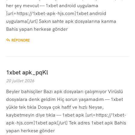
her şey mevcut — 1xbet android uygulama
[url=https://1xbet-apk-hjs.com]1xbet android
uygulama[/url] Sakın sahte apk dosyalarına kanma
Bahis yapan herkese gönder
RÉPONDRE
1xbet apk_pqKl
20 juillet 2026
Beyler bahisçiler Bazı apk dosyaları çalışmıyor Virüslü
dosyalara denk geldim Hiç sorun yaşamadım — 1xbet
yükle tek tıkla Dosya çok hafif ve hızlı Neyse,
kaybetmeyin diye tıkla — 1xbet apk [url=https://1xbet-
apk-hjs.com]1xbet apk[/url] Tek adres 1xbet apk Bahis
yapan herkese gönder