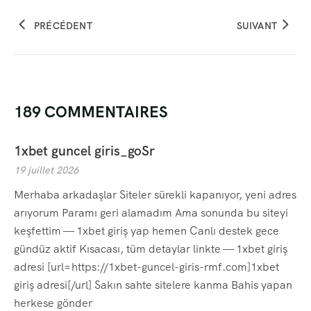
PRÉCÉDENT
SUIVANT
189 COMMENTAIRES
1xbet guncel giris_goSr
19 juillet 2026
Merhaba arkadaşlar Siteler sürekli kapanıyor, yeni adres
arıyorum Paramı geri alamadım Ama sonunda bu siteyi
keşfettim — 1xbet giriş yap hemen Canlı destek gece
gündüz aktif Kısacası, tüm detaylar linkte — 1xbet giriş
adresi [url=https://1xbet-guncel-giris-rmf.com]1xbet
giriş adresi[/url] Sakın sahte sitelere kanma Bahis yapan
herkese gönder