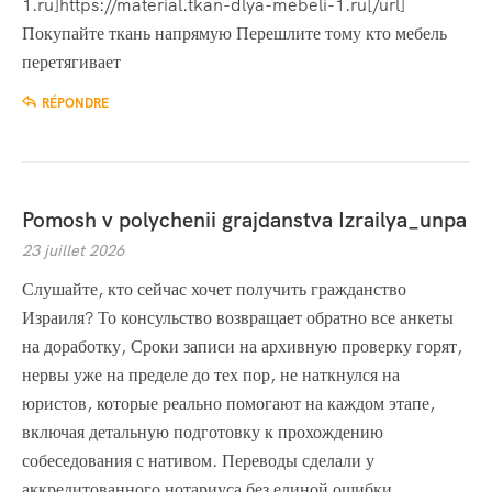
1.ru]https://material.tkan-dlya-mebeli-1.ru[/url]
Покупайте ткань напрямую Перешлите тому кто мебель
перетягивает
RÉPONDRE
Pomosh v polychenii grajdanstva Izrailya_unpa
23 juillet 2026
Слушайте, кто сейчас хочет получить гражданство
Израиля? То консульство возвращает обратно все анкеты
на доработку, Сроки записи на архивную проверку горят,
нервы уже на пределе до тех пор, не наткнулся на
юристов, которые реально помогают на каждом этапе,
включая детальную подготовку к прохождению
собеседования с нативом. Переводы сделали у
аккредитованного нотариуса без единой ошибки,