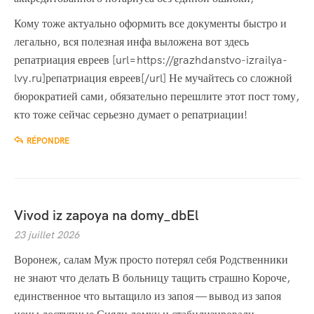
Кому тоже актуально оформить все документы быстро и
легально, вся полезная инфа выложена вот здесь
репатриация евреев [url=https://grazhdanstvo-izrailya-
lvy.ru]репатриация евреев[/url] Не мучайтесь со сложной
бюрократией сами, обязательно перешлите этот пост тому,
кто тоже сейчас серьезно думает о репатриации!
RÉPONDRE
Vivod iz zapoya na domy_dbEl
23 juillet 2026
Воронеж, салам Муж просто потерял себя Родственники
не знают что делать В больницу тащить страшно Короче,
единственное что вытащило из запоя — вывод из запоя