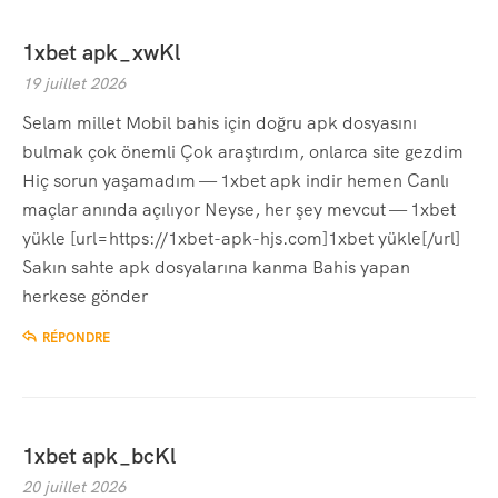
1xbet apk_xwKl
19 juillet 2026
Selam millet Mobil bahis için doğru apk dosyasını
bulmak çok önemli Çok araştırdım, onlarca site gezdim
Hiç sorun yaşamadım — 1xbet apk indir hemen Canlı
maçlar anında açılıyor Neyse, her şey mevcut — 1xbet
yükle [url=https://1xbet-apk-hjs.com]1xbet yükle[/url]
Sakın sahte apk dosyalarına kanma Bahis yapan
herkese gönder
RÉPONDRE
1xbet apk_bcKl
20 juillet 2026