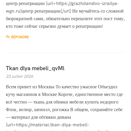
центр репатриации [url=https://grazhdanstvo-izrailya-
wgn.ru]центр репатриации[/url] Не мучайтесь со сложной
бюрократией сами, обязательно перешлите этот пост тому,
кто тоже сейчас серьезно думает о репатриации!
RÉPONDRE
Tkan dlya mebeli_qvMl
23 juillet 2026
Всем привет из Москвы То качество ужасное Объездил
кучу магазинов в Москве Короче, единственное место где
всё честно — ткань для обивки мебели купить недорого
Флок, велюр, шенилл, рогожка В общем, сохраняйте себе
— материал для обтяжки дивана
[url=https://material.tkan-dlya-mebeli-