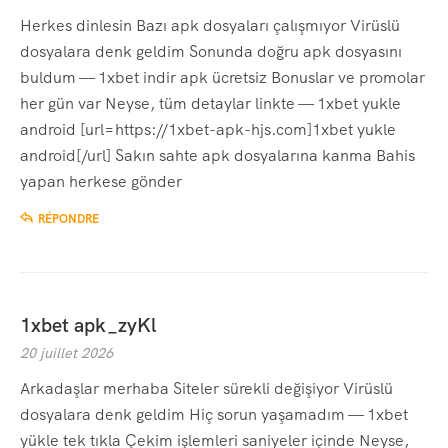
Herkes dinlesin Bazı apk dosyaları çalışmıyor Virüslü
dosyalara denk geldim Sonunda doğru apk dosyasını
buldum — 1xbet indir apk ücretsiz Bonuslar ve promolar
her gün var Neyse, tüm detaylar linkte — 1xbet yukle
android [url=https://1xbet-apk-hjs.com]1xbet yukle
android[/url] Sakın sahte apk dosyalarına kanma Bahis
yapan herkese gönder
RÉPONDRE
1xbet apk_zyKl
20 juillet 2026
Arkadaşlar merhaba Siteler sürekli değişiyor Virüslü
dosyalara denk geldim Hiç sorun yaşamadım — 1xbet
yükle tek tıkla Çekim işlemleri saniyeler içinde Neyse,