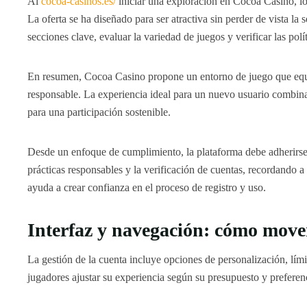
Al
cocoa-casinos.es/
iniciar una exploración en Cocoa Casino, lo
La oferta se ha diseñado para ser atractiva sin perder de vista la 
secciones clave, evaluar la variedad de juegos y verificar las pol
En resumen, Cocoa Casino propone un entorno de juego que equi
responsable. La experiencia ideal para un nuevo usuario combina 
para una participación sostenible.
Desde un enfoque de cumplimiento, la plataforma debe adherirse
prácticas responsables y la verificación de cuentas, recordando a
ayuda a crear confianza en el proceso de registro y uso.
Interfaz y navegación: cómo move
La gestión de la cuenta incluye opciones de personalización, lím
jugadores ajustar su experiencia según su presupuesto y prefere