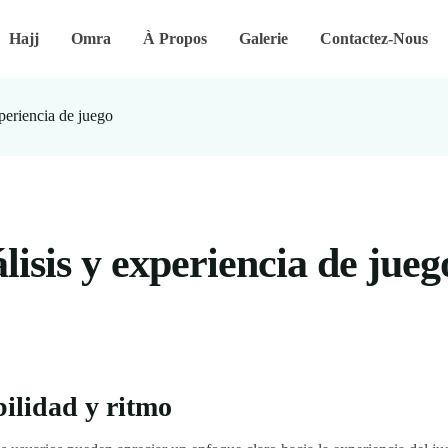
Hajj
Omra
À Propos
Galerie
Contactez-Nous
periencia de juego
isis y experiencia de jueg
bilidad y ritmo