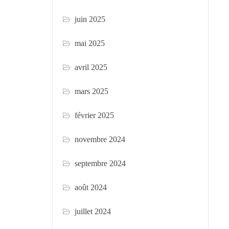
juin 2025
mai 2025
avril 2025
mars 2025
février 2025
novembre 2024
septembre 2024
août 2024
juillet 2024