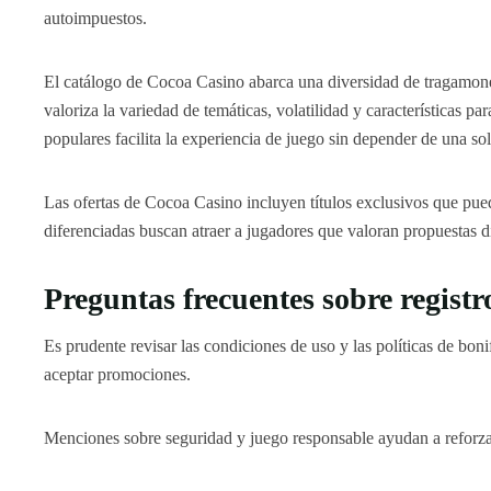
autoimpuestos.
El catálogo de Cocoa Casino abarca una diversidad de tragamoned
valoriza la variedad de temáticas, volatilidad y características par
populares facilita la experiencia de juego sin depender de una sol
Las ofertas de Cocoa Casino incluyen títulos exclusivos que puede
diferenciadas buscan atraer a jugadores que valoran propuestas di
Preguntas frecuentes sobre registr
Es prudente revisar las condiciones de uso y las políticas de boni
aceptar promociones.
Menciones sobre seguridad y juego responsable ayudan a reforzar