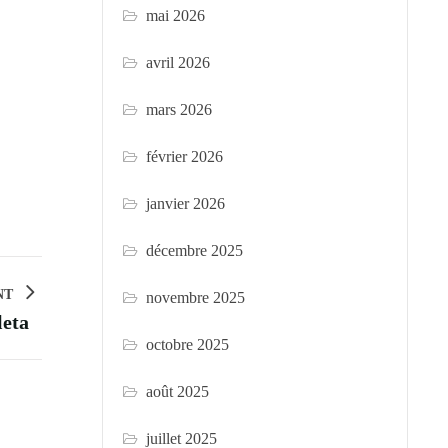
mai 2026
avril 2026
mars 2026
février 2026
janvier 2026
décembre 2025
NT
novembre 2025
leta
octobre 2025
août 2025
juillet 2025