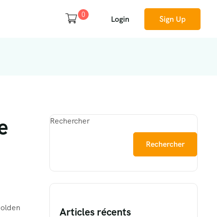
0
Login
Sign Up
e
Rechercher
Rechercher
Golden
Articles récents