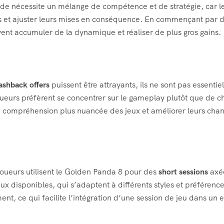
ode nécessite un mélange de compétence et de stratégie, car l
s et ajuster leurs mises en conséquence. En commençant par 
ent accumuler de la dynamique et réaliser de plus gros gains.
ashback offers
puissent être attrayants, ils ne sont pas essentiel
ueurs préfèrent se concentrer sur le gameplay plutôt que de c
e compréhension plus nuancée des jeux et améliorer leurs cha
joueurs utilisent le Golden Panda 8 pour des
short sessions
axée
eux disponibles, qui s’adaptent à différents styles et préférenc
ent, ce qui facilite l’intégration d’une session de jeu dans un 