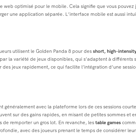
te web optimisé pour le mobile. Cela signifie que vous pouvez 
ger une application séparée. L’interface mobile est aussi intui
ueurs utilisent le Golden Panda 8 pour des
short, high-intensit
ar la variété de jeux disponibles, qui s’adaptent à différents s
r des jeux rapidement, ce qui facilite l’intégration d’une sessi
t généralement avec la plateforme lors de ces sessions courte
souvent sur des gains rapides, en misant de petites sommes et e
 de remporter un gros lot. En revanche, les
table games
comme
rofondie, avec des joueurs prenant le temps de considérer leur