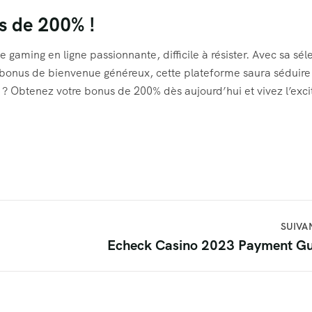
s de 200% !
gaming en ligne passionnante, difficile à résister. Avec sa sél
n bonus de bienvenue généreux, cette plateforme saura séduire
r ? Obtenez votre bonus de 200% dès aujourd’hui et vivez l’exci
SUIVA
Echeck Casino 2023 Payment Gu