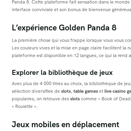
Panda 8. Cette plateforme fait sensation dans le monde 
interface conviviale et son bonus de bienvenue généreux
L’expérience Golden Panda 8
La première chose qui vous frappe lorsque vous vous c
Les couleurs vives et la mise en page claire facilitent l
plateforme est disponible en 12 langues, ce qui la rend 
Explorer la bibliothèque de jeux
Avec plus de 4 000 titres au choix, la bibliothèque de je
sélection diversifiée de
slots
,
table games
et
live casino 
populaires, on retrouve des
slots
comme « Book of Dead » 
« Roulette ».
Jeux mobiles en déplacement