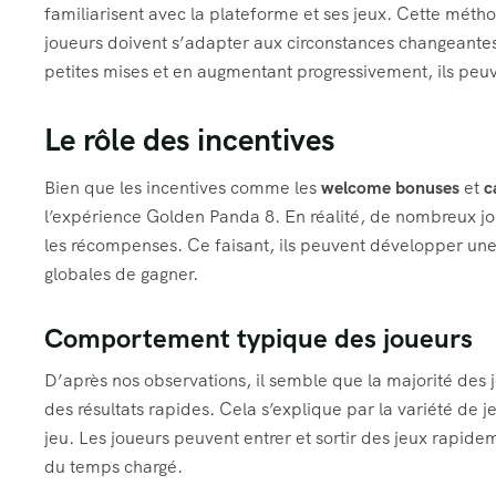
familiarisent avec la plateforme et ses jeux. Cette méth
joueurs doivent s’adapter aux circonstances changeante
petites mises et en augmentant progressivement, ils peuv
Le rôle des incentives
Bien que les incentives comme les
welcome bonuses
et
c
l’expérience Golden Panda 8. En réalité, de nombreux jo
les récompenses. Ce faisant, ils peuvent développer un
globales de gagner.
Comportement typique des joueurs
D’après nos observations, il semble que la majorité des 
des résultats rapides. Cela s’explique par la variété de j
jeu. Les joueurs peuvent entrer et sortir des jeux rapidem
du temps chargé.