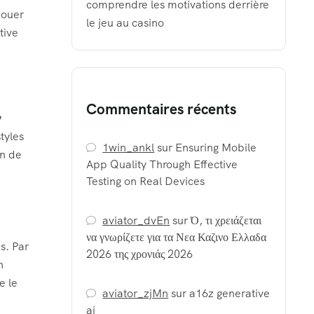
comprendre les motivations derrière
jouer
le jeu au casino
tive
Commentaires récents
y
tyles
1win_ankl
sur
Ensuring Mobile
on de
App Quality Through Effective
Testing on Real Devices
aviator_dvEn
sur
Ό, τι χρειάζεται
να γνωρίζετε για τα Νεα Καζινο Ελλαδα
s. Par
2026 της χρονιάς 2026
n
 le
aviator_zjMn
sur
a16z generative
ai