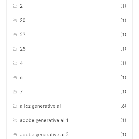
2
(1)
20
(1)
23
(1)
25
(1)
4
(1)
6
(1)
7
(1)
a16z generative ai
(6)
adobe generative ai 1
(1)
adobe generative ai 3
(1)