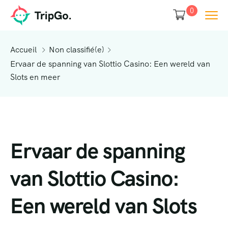
0
Accueil
Non classifié(e)
Ervaar de spanning van Slottio Casino: Een wereld van
Slots en meer
Ervaar de spanning
van Slottio Casino:
Een wereld van Slots