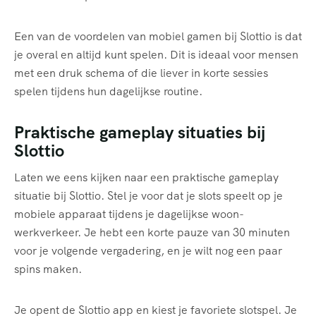
Een van de voordelen van mobiel gamen bij Slottio is dat
je overal en altijd kunt spelen. Dit is ideaal voor mensen
met een druk schema of die liever in korte sessies
spelen tijdens hun dagelijkse routine.
Praktische gameplay situaties bij
Slottio
Laten we eens kijken naar een praktische gameplay
situatie bij Slottio. Stel je voor dat je slots speelt op je
mobiele apparaat tijdens je dagelijkse woon-
werkverkeer. Je hebt een korte pauze van 30 minuten
voor je volgende vergadering, en je wilt nog een paar
spins maken.
Je opent de Slottio app en kiest je favoriete slotspel. Je