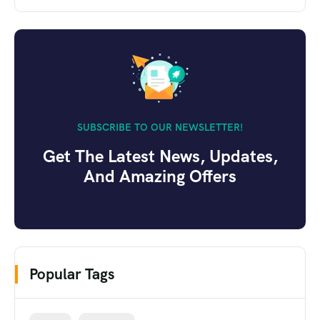
SUBSCRIBE TO OUR NEWSLETTER!
Get The Latest News, Updates,
And Amazing Offers
Popular Tags