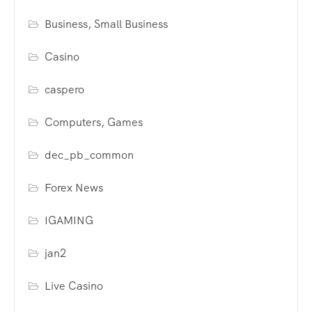
Business, Small Business
Casino
caspero
Computers, Games
dec_pb_common
Forex News
IGAMING
jan2
Live Casino