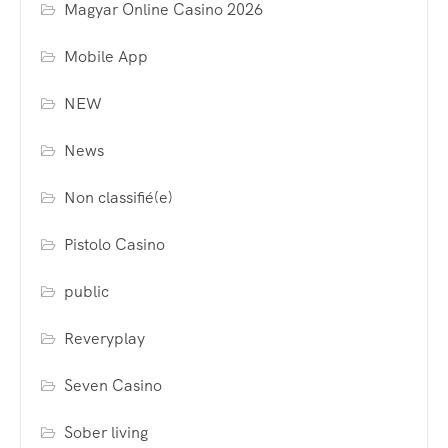
Magyar Online Casino 2026
Mobile App
NEW
News
Non classifié(e)
Pistolo Casino
public
Reveryplay
Seven Casino
Sober living