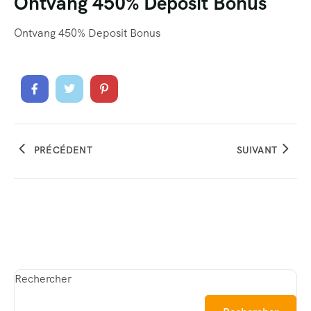
Ontvang 450% Deposit Bonus
Ontvang 450% Deposit Bonus
PRÉCÉDENT
SUIVANT
Rechercher