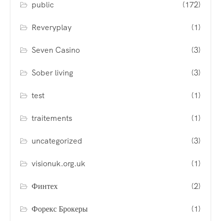
public
(172)
Reveryplay
(1)
Seven Casino
(3)
Sober living
(3)
test
(1)
traitements
(1)
uncategorized
(3)
visionuk.org.uk
(1)
Финтех
(2)
Форекс Брокеры
(1)