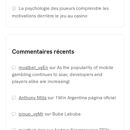
La psychologie des joueurs comprendre les
motivations derrière le jeu au casino
Commentaires récents
mostbet_vgEn
sur
As the popularity of mobile
gambling continues to soar, developers and
players alike are increasingl
Anthony Mills
sur
1Win Argentina página oficial
pinup_ygMr
sur
Buba Labuba