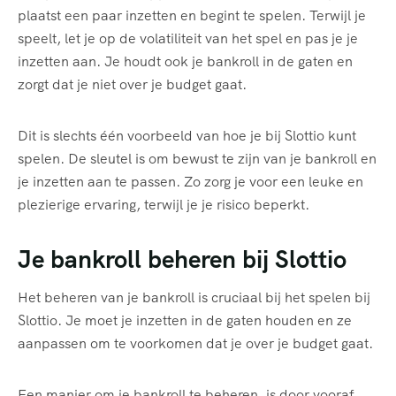
plaatst een paar inzetten en begint te spelen. Terwijl je
speelt, let je op de volatiliteit van het spel en pas je je
inzetten aan. Je houdt ook je bankroll in de gaten en
zorgt dat je niet over je budget gaat.
Dit is slechts één voorbeeld van hoe je bij Slottio kunt
spelen. De sleutel is om bewust te zijn van je bankroll en
je inzetten aan te passen. Zo zorg je voor een leuke en
plezierige ervaring, terwijl je je risico beperkt.
Je bankroll beheren bij Slottio
Het beheren van je bankroll is cruciaal bij het spelen bij
Slottio. Je moet je inzetten in de gaten houden en ze
aanpassen om te voorkomen dat je over je budget gaat.
Een manier om je bankroll te beheren, is door vooraf