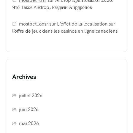
mostbet_trsr
sur
Airdrop Криптовалют 2026:
Что Такое Airdrop, Раздачи Аирдропов
mostbet_axsr
sur
L’effet de la localisation sur
l’offre de jeux dans les casinos en ligne canadiens
Archives
juillet 2026
juin 2026
mai 2026