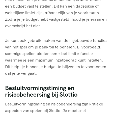
een budget vast te stellen. Dit kan een dagelijkse of
wekelijkse limiet zijn, afhankelijk van je voorkeuren.
Zodra je je budget hebt vastgesteld, houd je je eraan en
overschrijd het niet.
Je kunt ook gebruik maken van de ingebouwde functies
van het spel om je bankroll te beheren. Bijvoorbeeld,
sommige spellen bieden een « bet limit » functie
waarmee je een maximum inzetbedrag kunt instellen.
Dit helpt je binnen je budget te blijven en te voorkomen
dat je te ver gaat.
Besluitvormingstiming en
risicobeheersing bij Slottio
Besluitvormingstiming en risicobeheersing zijn kritieke
aspecten van spelen bij Slottio. Je moet snel