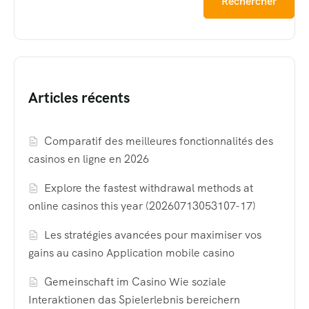
Rechercher
Articles récents
Comparatif des meilleures fonctionnalités des
casinos en ligne en 2026
Explore the fastest withdrawal methods at
online casinos this year (20260713053107-17)
Les stratégies avancées pour maximiser vos
gains au casino Application mobile casino
Gemeinschaft im Casino Wie soziale
Interaktionen das Spielerlebnis bereichern