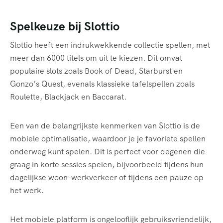
Spelkeuze bij Slottio
Slottio heeft een indrukwekkende collectie spellen, met
meer dan 6000 titels om uit te kiezen. Dit omvat
populaire slots zoals Book of Dead, Starburst en
Gonzo’s Quest, evenals klassieke tafelspellen zoals
Roulette, Blackjack en Baccarat.
Een van de belangrijkste kenmerken van Slottio is de
mobiele optimalisatie, waardoor je je favoriete spellen
onderweg kunt spelen. Dit is perfect voor degenen die
graag in korte sessies spelen, bijvoorbeeld tijdens hun
dagelijkse woon-werkverkeer of tijdens een pauze op
het werk.
Het mobiele platform is ongelooflijk gebruiksvriendelijk,