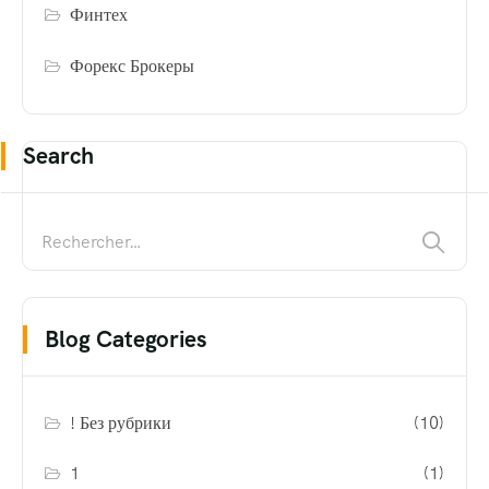
Финтех
Форекс Брокеры
Search
Blog Categories
! Без рубрики
(10)
1
(1)