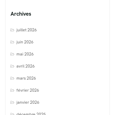
Archives
juillet 2026
juin 2026
mai 2026
avril 2026
mars 2026
février 2026
janvier 2026
décembre 2025