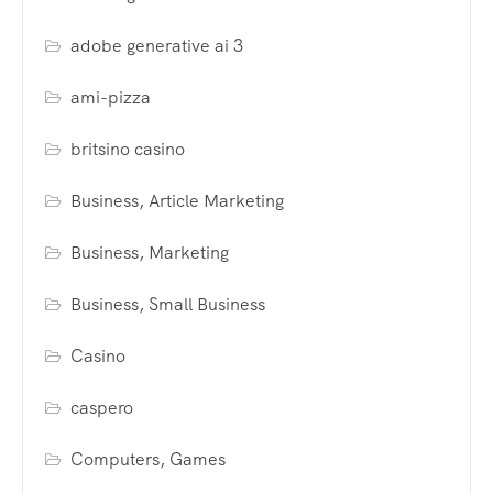
adobe generative ai 3
ami-pizza
britsino casino
Business, Article Marketing
Business, Marketing
Business, Small Business
Casino
caspero
Computers, Games