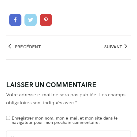
PRÉCÉDENT
SUIVANT
LAISSER UN COMMENTAIRE
Votre adresse e-mail ne sera pas publiée.
Les champs
obligatoires sont indiqués avec
*
Enregistrer mon nom, mon e-mail et mon site dans le
navigateur pour mon prochain commentaire.