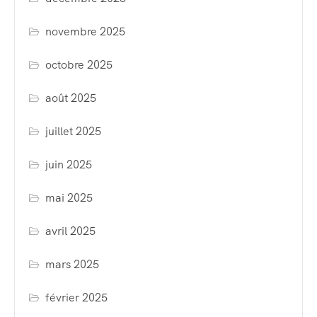
novembre 2025
octobre 2025
août 2025
juillet 2025
juin 2025
mai 2025
avril 2025
mars 2025
février 2025