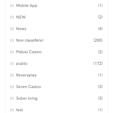
Mobile App
(1)
NEW
(2)
News
(4)
Non classifié(e)
(280)
Pistolo Casino
(2)
public
(172)
Reveryplay
(1)
Seven Casino
(3)
Sober living
(3)
test
(1)