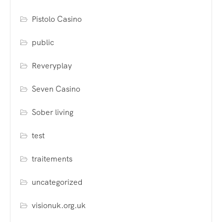
Pistolo Casino
public
Reveryplay
Seven Casino
Sober living
test
traitements
uncategorized
visionuk.org.uk