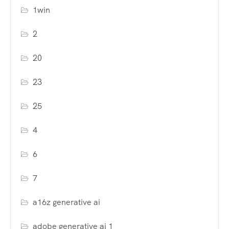
1win
2
20
23
25
4
6
7
a16z generative ai
adobe generative ai 1