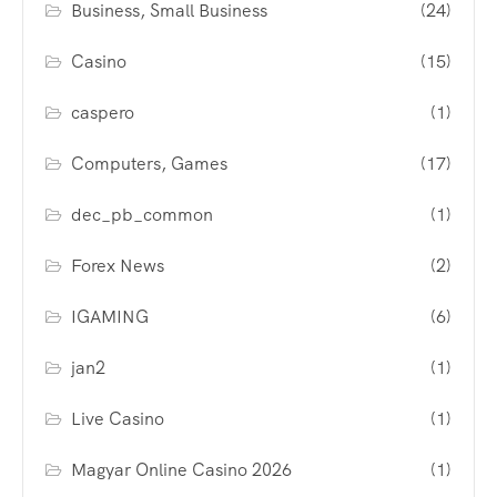
Business, Small Business
(24)
Casino
(15)
caspero
(1)
Computers, Games
(17)
dec_pb_common
(1)
Forex News
(2)
IGAMING
(6)
jan2
(1)
Live Casino
(1)
Magyar Online Casino 2026
(1)