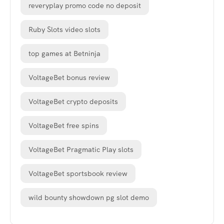
reveryplay promo code no deposit
Ruby Slots video slots
top games at Betninja
VoltageBet bonus review
VoltageBet crypto deposits
VoltageBet free spins
VoltageBet Pragmatic Play slots
VoltageBet sportsbook review
wild bounty showdown pg slot demo