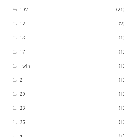
102
(21)
12
(2)
13
(1)
17
(1)
1win
(1)
2
(1)
20
(1)
23
(1)
25
(1)
4
(1)