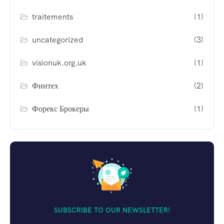
traitements
(1)
uncategorized
(3)
visionuk.org.uk
(1)
Финтех
(2)
Форекс Брокеры
(1)
SUBSCRIBE TO OUR NEWSLETTER!