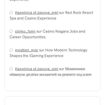
Kapelnica ot zapoya_erel
sur
Red Rock Resort
Spa and Casino Experience
plinko_fxmr
sur
Casino Niagara Jobs and
Career Opportunities
mostbet_misr
sur
How Modern Technology
Shapes the iGaming Experience
Kapelnica ot zapoya_piel
sur
Мошенники
обманули десятки москвичей на ремонте под ключ