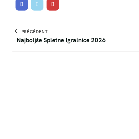
PRÉCÉDENT
Najboljše Spletne Igralnice 2026