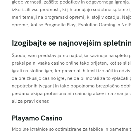
glede varnosti, zaščite podatkov in odgovornega igranja
izkoristili vse prednosti, ki jih ponujajo sodobne spletne ig
meri temelji na programski opremi, ki stoji v ozadju. Naj
opreme, kot so Pragmatic Play, Evolution Gaming in NetEnt
Izogibajte se najnovejšim splet
Spodaj vam predstavljamo najboljše kazinoje na spletu p
praksi pa ni vsaka casino online tako prijeten, kot se sliš
igrali na stotine iger, ter preverjali hitrosti izplačil in 
da preizkusijo casino igre, ne da bi morali za to vplačati
nepotrebnih tveganj in tako popolnoma brezplačno dobite
predana ekipa profesionalnih caino igralcev ima znanje o
ali za pravi denar.
Playamo Casino
Mobilne igralnice so optimizirane za tablice in pametne te