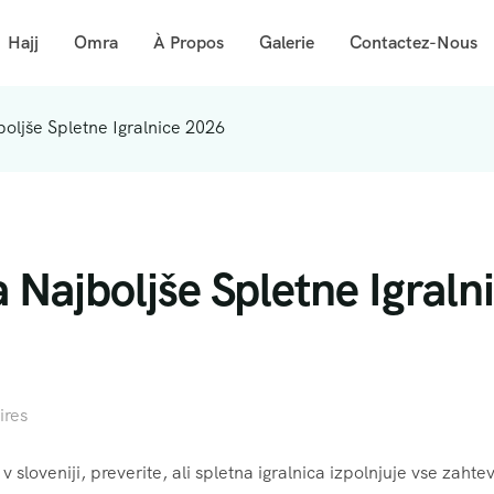
Hajj
Omra
À Propos
Galerie
Contactez-Nous
boljše Spletne Igralnice 2026
 Najboljše Spletne Igraln
res
 sloveniji, preverite, ali spletna igralnica izpolnjuje vse zahte