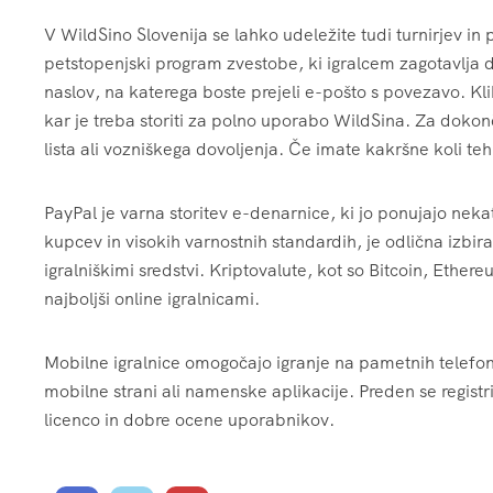
V WildSino Slovenija se lahko udeležite tudi turnirjev in p
petstopenjski program zvestobe, ki igralcem zagotavlja do
naslov, na katerega boste prejeli e-pošto s povezavo. Klik
kar je treba storiti za polno uporabo WildSina. Za doko
lista ali vozniškega dovoljenja. Če imate kakršne koli t
PayPal je varna storitev e-denarnice, ki jo ponujajo nekat
kupcev in visokih varnostnih standardih, je odlična izbira
igralniškimi sredstvi. Kriptovalute, kot so Bitcoin, Ether
najboljši online igralnicami.
Mobilne igralnice omogočajo igranje na pametnih telefoni
mobilne strani ali namenske aplikacije. Preden se registr
licenco in dobre ocene uporabnikov.