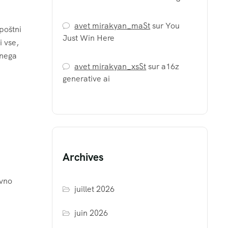
avet mirakyan_maSt
sur
You
poštni
Just Win Here
i vse,
tnega
avet mirakyan_xsSt
sur
a16z
generative ai
Archives
avno
juillet 2026
juin 2026