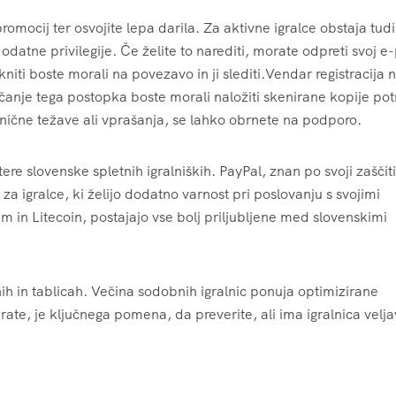
romocij ter osvojite lepa darila. Za aktivne igralce obstaja tudi
datne privilegije. Če želite to narediti, morate odpreti svoj e-
niti boste morali na povezavo in ji slediti.Vendar registracija n
nčanje tega postopka boste morali naložiti skenirane kopije po
ehnične težave ali vprašanja, se lahko obrnete na podporo.
ere slovenske spletnih igralniških. PayPal, znan po svoji zaščiti
 za igralce, ki želijo dodatno varnost pri poslovanju s svojimi
eum in Litecoin, postajajo vse bolj priljubljene med slovenskimi
h in tablicah. Večina sodobnih igralnic ponuja optimizirane
irate, je ključnega pomena, da preverite, ali ima igralnica velj