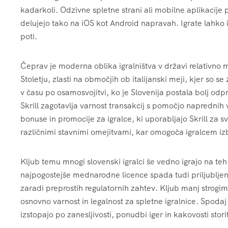
kadarkoli. Odzivne spletne strani ali mobilne aplikacije 
delujejo tako na iOS kot Android napravah. Igrate lahko ig
poti.
Čeprav je moderna oblika igralništva v državi relativno ml
Stoletju, zlasti na območjih ob italijanski meji, kjer so se 
v času po osamosvojitvi, ko je Slovenija postala bolj odprta
Skrill zagotavlja varnost transakcij s pomočjo naprednih
bonuse in promocije za igralce, ki uporabljajo Skrill za s
različnimi stavnimi omejitvami, kar omogoča igralcem izb
Kljub temu mnogi slovenski igralci še vedno igrajo na teh
najpogostejše mednarodne licence spada tudi priljubljena
zaradi preprostih regulatornih zahtev. Kljub manj strogim
osnovno varnost in legalnost za spletne igralnice. Spodaj 
izstopajo po zanesljivosti, ponudbi iger in kakovosti stori