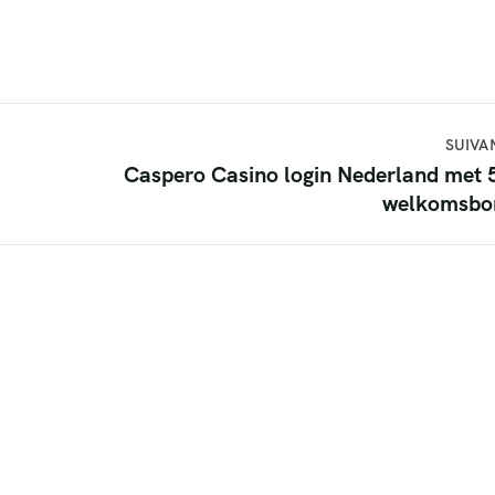
SUIVA
Caspero Casino login Nederland met
welkomsbo