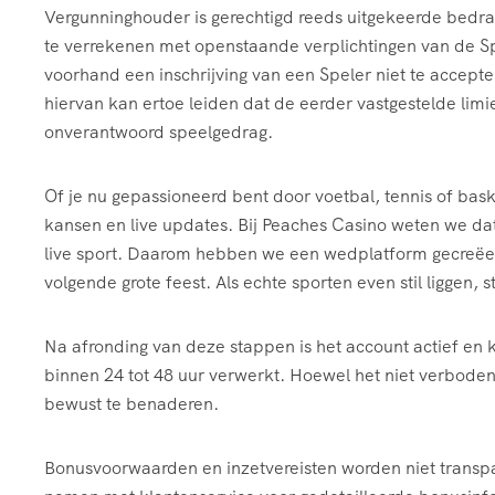
Vergunninghouder is gerechtigd reeds uitgekeerde bedra
te verrekenen met openstaande verplichtingen van de Sp
voorhand een inschrijving van een Speler niet te accept
hiervan kan ertoe leiden dat de eerder vastgestelde limie
onverantwoord speelgedrag.
Of je nu gepassioneerd bent door voetbal, tennis of bas
kansen en live updates. Bij Peaches Casino weten we d
live sport. Daarom hebben we een wedplatform gecreëerd
volgende grote feest. Als echte sporten even stil liggen, sta
Na afronding van deze stappen is het account actief en
binnen 24 tot 48 uur verwerkt. Hoewel het niet verboden
bewust te benaderen.
Bonusvoorwaarden en inzetvereisten worden niet transp