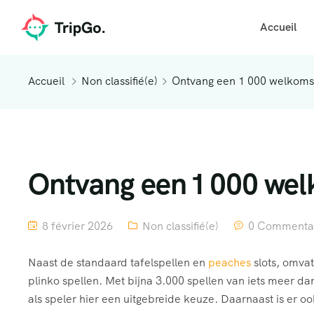
Accueil
Accueil
Non classifié(e)
Ontvang een 1 000 welkoms
Ontvang een 1 000 we
8 février 2026
Non classifié(e)
0 Commentai
Naast de standaard tafelspellen en
peaches
slots, omvat
plinko spellen. Met bijna 3.000 spellen van iets meer da
als speler hier een uitgebreide keuze. Daarnaast is er o