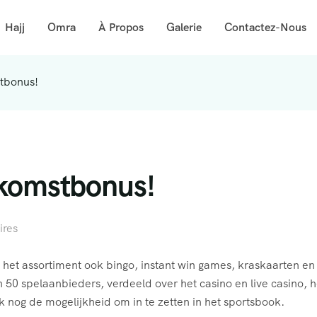
Hajj
Omra
À Propos
Galerie
Contactez-Nous
tbonus!
lkomstbonus!
res
 het assortiment ook bingo, instant win games, kraskaarten en
n 50 spelaanbieders, verdeeld over het casino en live casino, h
ok nog de mogelijkheid om in te zetten in het sportsbook.