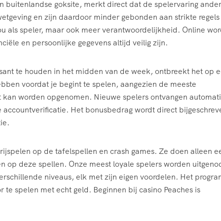
 buitenlandse goksite, merkt direct dat de spelervaring anders
etgeving en zijn daardoor minder gebonden aan strikte regels
jou als speler, maar ook meer verantwoordelijkheid. Online wor
ële en persoonlijke gegevens altijd veilig zijn.
sant te houden in het midden van de week, ontbreekt het op 
bben voordat je begint te spelen, aangezien de meeste
nst kan worden opgenomen. Nieuwe spelers ontvangen automat
 accountverificatie. Het bonusbedrag wordt direct bijgeschre
ie.
vrijspelen op de tafelspellen en crash games. Ze doen alleen e
len op deze spellen. Onze meest loyale spelers worden uitgeno
verschillende niveaus, elk met zijn eigen voordelen. Het prog
r te spelen met echt geld. Beginnen bij casino Peaches is