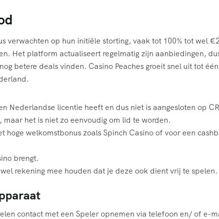
od
verwachten op hun initiële storting, vaak tot 100% tot wel €
n. Het platform actualiseert regelmatig zijn aanbiedingen, du
nog betere deals vinden. Casino Peaches groeit snel uit tot éé
derland.
n Nederlandse licentie heeft en dus niet is aangesloten op C
maar het is niet zo eenvoudig om lid te worden.
et hoge welkomstbonus zoals Spinch Casino of voor een cash
sino brengt.
 wel rekening mee houden dat je deze ook dient vrij te spelen.
apparaat
len contact met een Speler opnemen via telefoon en/ of e-ma