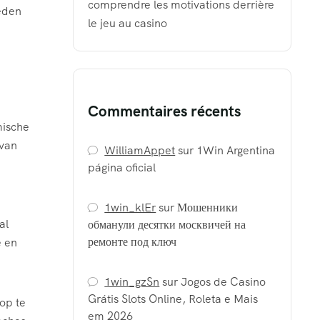
comprendre les motivations derrière
eden
le jeu au casino
Commentaires récents
mische
 van
WilliamAppet
sur
1Win Argentina
página oficial
1win_klEr
sur
Мошенники
al
обманули десятки москвичей на
ремонте под ключ
e en
1win_gzSn
sur
Jogos de Casino
Grátis Slots Online, Roleta e Mais
op te
em 2026