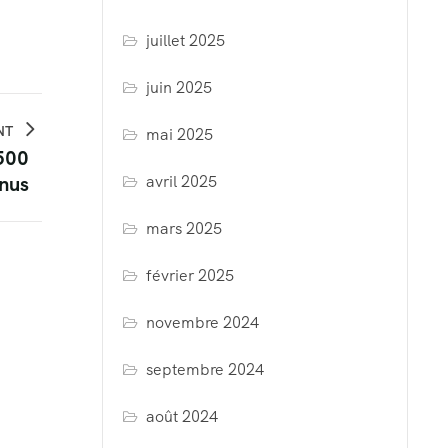
juillet 2025
juin 2025
NT
mai 2025
 500
nus
avril 2025
mars 2025
février 2025
novembre 2024
septembre 2024
août 2024