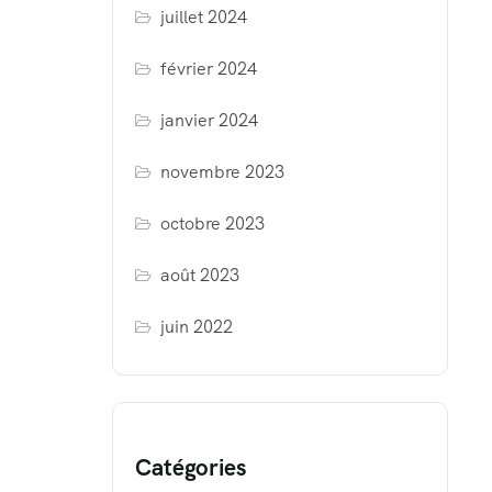
juillet 2024
février 2024
janvier 2024
novembre 2023
octobre 2023
août 2023
juin 2022
Catégories