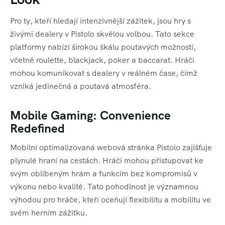
Pro ty, kteří hledají intenzivnější zážitek, jsou hry s
živými dealery v Pistolo skvělou volbou. Tato sekce
platformy nabízí širokou škálu poutavých možností,
včetně roulette, blackjack, poker a baccarat. Hráči
mohou komunikovat s dealery v reálném čase, čímž
vzniká jedinečná a poutavá atmosféra.
Mobile Gaming: Convenience
Redefined
Mobilní optimalizovaná webová stránka Pistolo zajišťuje
plynulé hraní na cestách. Hráči mohou přistupovat ke
svým oblíbeným hrám a funkcím bez kompromisů v
výkonu nebo kvalitě. Tato pohodlnost je významnou
výhodou pro hráče, kteří oceňují flexibilitu a mobilitu ve
svém herním zážitku.