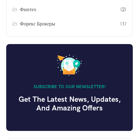
Финтех
(2)
Форекс Брокеры
(1)
SUBSCRIBE TO OUR NEWSLETTER!
Get The Latest News, Updates,
And Amazing Offers