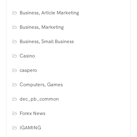
Business, Article Marketing
Business, Marketing
Business, Small Business
Casino
caspero
Computers, Games
dec_pb_common
Forex News
IGAMING