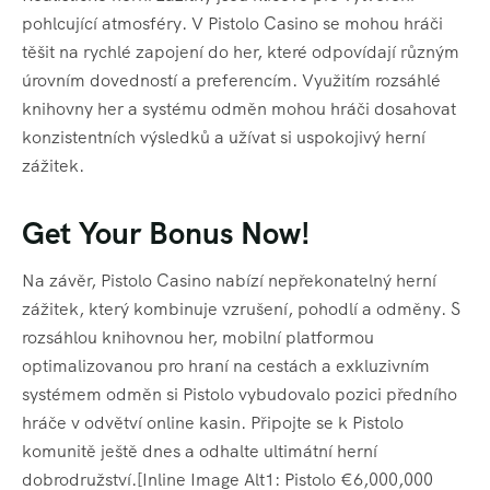
pohlcující atmosféry. V Pistolo Casino se mohou hráči
těšit na rychlé zapojení do her, které odpovídají různým
úrovním dovedností a preferencím. Využitím rozsáhlé
knihovny her a systému odměn mohou hráči dosahovat
konzistentních výsledků a užívat si uspokojivý herní
zážitek.
Get Your Bonus Now!
Na závěr, Pistolo Casino nabízí nepřekonatelný herní
zážitek, který kombinuje vzrušení, pohodlí a odměny. S
rozsáhlou knihovnou her, mobilní platformou
optimalizovanou pro hraní na cestách a exkluzivním
systémem odměn si Pistolo vybudovalo pozici předního
hráče v odvětví online kasin. Připojte se k Pistolo
komunitě ještě dnes a odhalte ultimátní herní
dobrodružství.[Inline Image Alt1: Pistolo €6,000,000