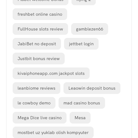
freshbet online casino
FullHouse slots review
gamblezen66
JabiBet no deposit
jettbet login
Justbit bonus review
kivaiphoneapp.com jackpot slots
leanbiome reviews
Leaowin deposit bonus
le cowboy demo
mad casino bonus
Mega Dice live casino
Mesa
mostbet uz yuklab olish kompyuter