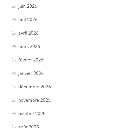
juin 2026
mai 2026
avril 2026
mars 2026
février 2026
janvier 2026
décembre 2025
novembre 2025
octobre 2025
août 2025