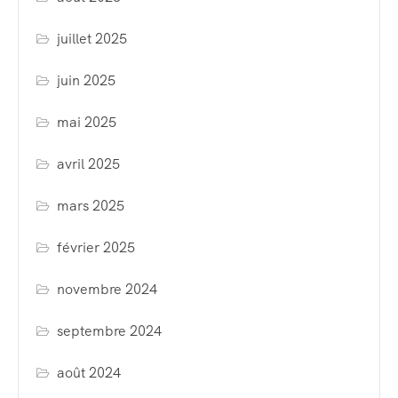
juillet 2025
juin 2025
mai 2025
avril 2025
mars 2025
février 2025
novembre 2024
septembre 2024
août 2024