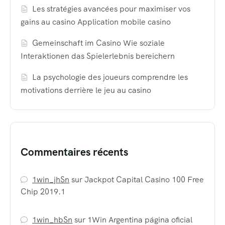
Les stratégies avancées pour maximiser vos
gains au casino Application mobile casino
Gemeinschaft im Casino Wie soziale
Interaktionen das Spielerlebnis bereichern
La psychologie des joueurs comprendre les
motivations derrière le jeu au casino
Commentaires récents
1win_jhSn
sur
Jackpot Capital Casino 100 Free
Chip 2019.1
1win_hbSn
sur
1Win Argentina página oficial