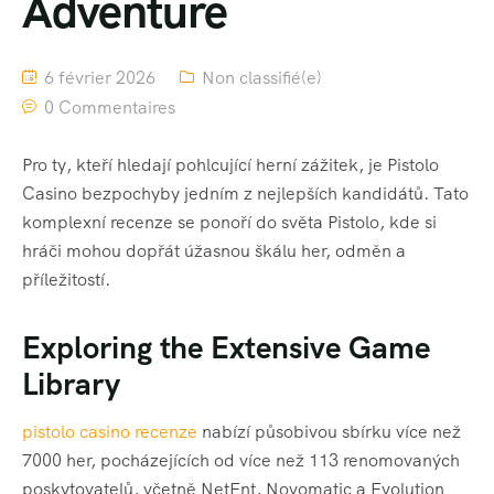
Adventure
6 février 2026
Non classifié(e)
0 Commentaires
Pro ty, kteří hledají pohlcující herní zážitek, je Pistolo
Casino bezpochyby jedním z nejlepších kandidátů. Tato
komplexní recenze se ponoří do světa Pistolo, kde si
hráči mohou dopřát úžasnou škálu her, odměn a
příležitostí.
Exploring the Extensive Game
Library
pistolo casino recenze
nabízí působivou sbírku více než
7000 her, pocházejících od více než 113 renomovaných
poskytovatelů, včetně NetEnt, Novomatic a Evolution