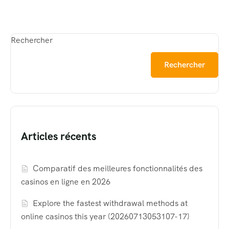
Rechercher
Rechercher
Articles récents
Comparatif des meilleures fonctionnalités des
casinos en ligne en 2026
Explore the fastest withdrawal methods at
online casinos this year (20260713053107-17)