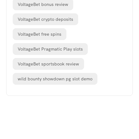
VoltageBet bonus review
VoltageBet crypto deposits
VoltageBet free spins
VoltageBet Pragmatic Play slots
VoltageBet sportsbook review
wild bounty showdown pg slot demo