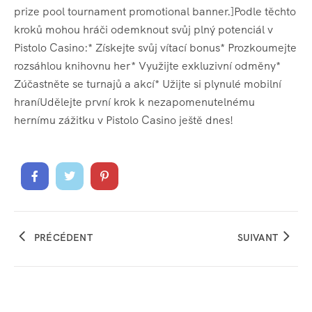
prize pool tournament promotional banner.]Podle těchto
kroků mohou hráči odemknout svůj plný potenciál v
Pistolo Casino:* Získejte svůj vítací bonus* Prozkoumejte
rozsáhlou knihovnu her* Využijte exkluzivní odměny*
Zúčastněte se turnajů a akcí* Užijte si plynulé mobilní
hraníUdělejte první krok k nezapomenutelnému
hernímu zážitku v Pistolo Casino ještě dnes!
PRÉCÉDENT
SUIVANT