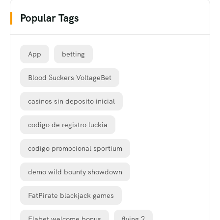
Popular Tags
App
betting
Blood Suckers VoltageBet
casinos sin deposito inicial
codigo de registro luckia
codigo promocional sportium
demo wild bounty showdown
FatPirate blackjack games
Flabet welcome bonus
flying 2