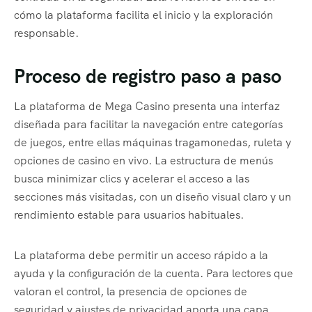
cómo la plataforma facilita el inicio y la exploración
responsable.
Proceso de registro paso a paso
La plataforma de Mega Casino presenta una interfaz
diseñada para facilitar la navegación entre categorías
de juegos, entre ellas máquinas tragamonedas, ruleta y
opciones de casino en vivo. La estructura de menús
busca minimizar clics y acelerar el acceso a las
secciones más visitadas, con un diseño visual claro y un
rendimiento estable para usuarios habituales.
La plataforma debe permitir un acceso rápido a la
ayuda y la configuración de la cuenta. Para lectores que
valoran el control, la presencia de opciones de
seguridad y ajustes de privacidad aporta una capa