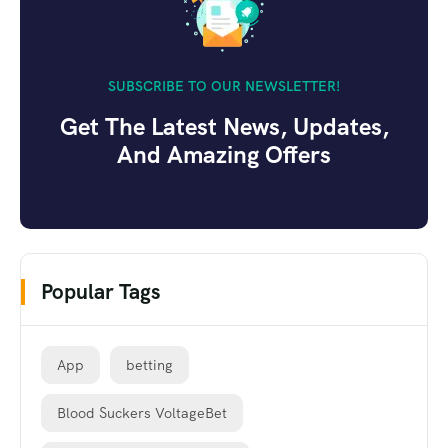
SUBSCRIBE TO OUR NEWSLETTER!
Get The Latest News, Updates,
And Amazing Offers
Popular Tags
App
betting
Blood Suckers VoltageBet