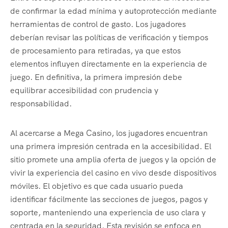
de confirmar la edad mínima y autoprotección mediante
herramientas de control de gasto. Los jugadores
deberían revisar las políticas de verificación y tiempos
de procesamiento para retiradas, ya que estos
elementos influyen directamente en la experiencia de
juego. En definitiva, la primera impresión debe
equilibrar accesibilidad con prudencia y
responsabilidad.
Al acercarse a Mega Casino, los jugadores encuentran
una primera impresión centrada en la accesibilidad. El
sitio promete una amplia oferta de juegos y la opción de
vivir la experiencia del casino en vivo desde dispositivos
móviles. El objetivo es que cada usuario pueda
identificar fácilmente las secciones de juegos, pagos y
soporte, manteniendo una experiencia de uso clara y
centrada en la seguridad. Esta revisión se enfoca en