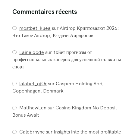
Commentaires récents
mostbet_kuea
sur
Airdrop Криптовалют 2026:
Что Такое Airdrop, Раздачи Аирдропов
Laineidode
sur
1хБет прогнозы от
профессиональных каперов для успешной ставки на
спорт
lalabet_qjOr
sur
Caspero Holding ApS,
Copenhagen, Denmark
MatthewLen
sur
Casino Kingdom No Deposit
Bonus Await
Calebrhync
sur
Insights into the most profitable