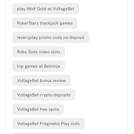
play Wolf Gold at VoltageBet
PokerStars blackjack games
reveryplay promo code no deposit
Ruby Slots video slots
top games at Betninja
VoltageBet bonus review
VoltageBet crypto deposits
VoltageBet free spins
VoltageBet Pragmatic Play slots