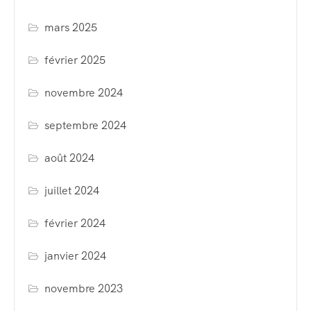
mars 2025
février 2025
novembre 2024
septembre 2024
août 2024
juillet 2024
février 2024
janvier 2024
novembre 2023