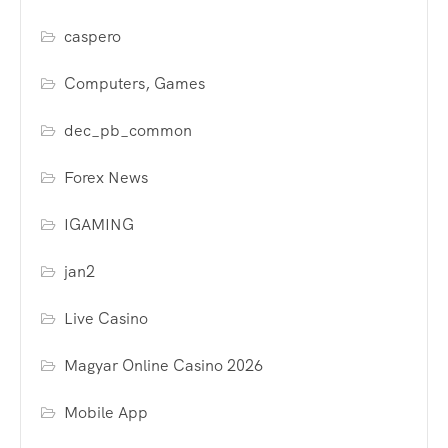
caspero
Computers, Games
dec_pb_common
Forex News
IGAMING
jan2
Live Casino
Magyar Online Casino 2026
Mobile App