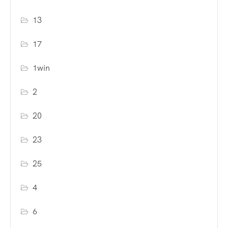
13
17
1win
2
20
23
25
4
6