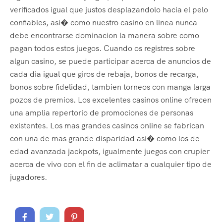
verificados igual que justos desplazandolo hacia el pelo
confiables, asi� como nuestro casino en linea nunca
debe encontrarse dominacion la manera sobre como
pagan todos estos juegos. Cuando os registres sobre
algun casino, se puede participar acerca de anuncios de
cada dia igual que giros de rebaja, bonos de recarga,
bonos sobre fidelidad, tambien torneos con manga larga
pozos de premios. Los excelentes casinos online ofrecen
una amplia repertorio de promociones de personas
existentes. Los mas grandes casinos online se fabrican
con una de mas grande disparidad asi� como los de
edad avanzada jackpots, igualmente juegos con crupier
acerca de vivo con el fin de aclimatar a cualquier tipo de
jugadores.