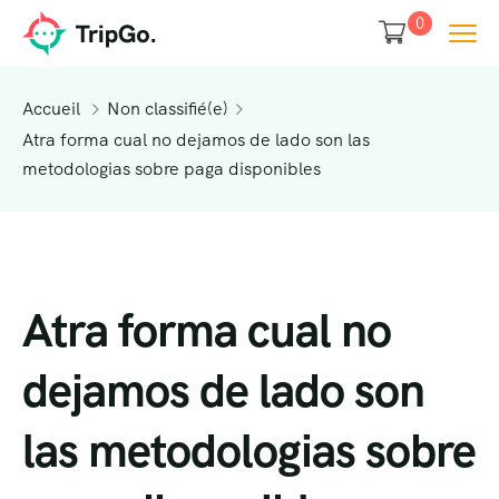
0
Accueil
Non classifié(e)
Atra forma cual no dejamos de lado son las
metodologias sobre paga disponibles
Atra forma cual no
dejamos de lado son
las metodologias sobre