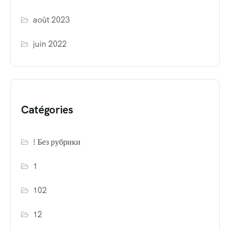
août 2023
juin 2022
Catégories
! Без рубрики
1
102
12