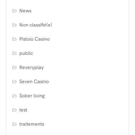
News
Non classifié(e)
Pistolo Casino
public
Reveryplay
Seven Casino
Sober living
test
traitements