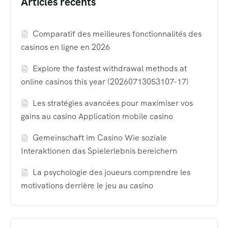
Articles récents
Comparatif des meilleures fonctionnalités des
casinos en ligne en 2026
Explore the fastest withdrawal methods at
online casinos this year (20260713053107-17)
Les stratégies avancées pour maximiser vos
gains au casino Application mobile casino
Gemeinschaft im Casino Wie soziale
Interaktionen das Spielerlebnis bereichern
La psychologie des joueurs comprendre les
motivations derrière le jeu au casino