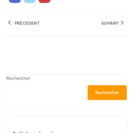
PRÉCÉDENT
SUIVANT
Rechercher
Rechercher