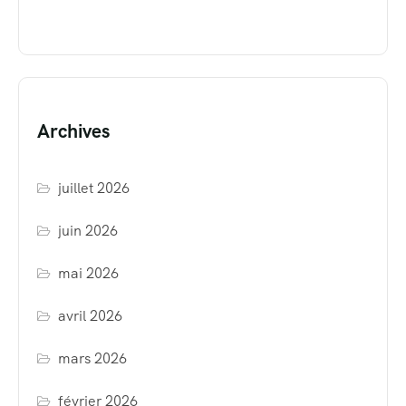
Archives
juillet 2026
juin 2026
mai 2026
avril 2026
mars 2026
février 2026