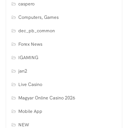
caspero
Computers, Games
dec_pb_common
Forex News
IGAMING
jan2
Live Casino
Magyar Online Casino 2026
Mobile App
NEW