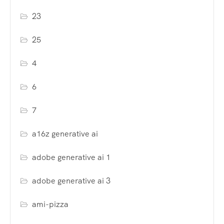
23
25
4
6
7
a16z generative ai
adobe generative ai 1
adobe generative ai 3
ami-pizza