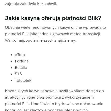
zajmuje zaledwie kilka chwil.
Jakie kasyna oferują płatności Blik?
Obecnie wiele renomowanych kasyn online wprowadziło
płatności Blik jako jedną z głównych metod transakcji.
Wśród najpopularniejszych znajdziemy:
eToto
Fortuna
Betclic
STS
Totolotek
Każde z tych kasyn zapewnia użytkownikom dostęp do
atrakcyjnych gier oraz promocji z wykorzystaniem
płatności Blik. Umożliwia to błyskawiczne doładowanie
konta, co jest kluczowe podczas intensywnych