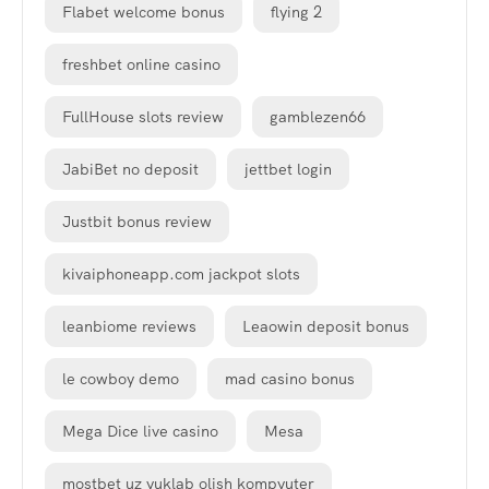
Flabet welcome bonus
flying 2
freshbet online casino
FullHouse slots review
gamblezen66
JabiBet no deposit
jettbet login
Justbit bonus review
kivaiphoneapp.com jackpot slots
leanbiome reviews
Leaowin deposit bonus
le cowboy demo
mad casino bonus
Mega Dice live casino
Mesa
mostbet uz yuklab olish kompyuter