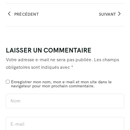
PRÉCÉDENT
SUIVANT
LAISSER UN COMMENTAIRE
Votre adresse e-mail ne sera pas publiée.
Les champs
obligatoires sont indiqués avec
*
Enregistrer mon nom, mon e-mail et mon site dans le
navigateur pour mon prochain commentaire.