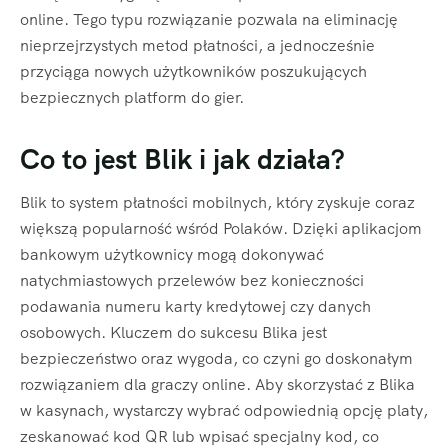
online. Tego typu rozwiązanie pozwala na eliminację
nieprzejrzystych metod płatności, a jednocześnie
przyciąga nowych użytkowników poszukujących
bezpiecznych platform do gier.
Co to jest Blik i jak działa?
Blik to system płatności mobilnych, który zyskuje coraz
większą popularność wśród Polaków. Dzięki aplikacjom
bankowym użytkownicy mogą dokonywać
natychmiastowych przelewów bez konieczności
podawania numeru karty kredytowej czy danych
osobowych. Kluczem do sukcesu Blika jest
bezpieczeństwo oraz wygoda, co czyni go doskonałym
rozwiązaniem dla graczy online. Aby skorzystać z Blika
w kasynach, wystarczy wybrać odpowiednią opcję platy,
zeskanować kod QR lub wpisać specjalny kod, co