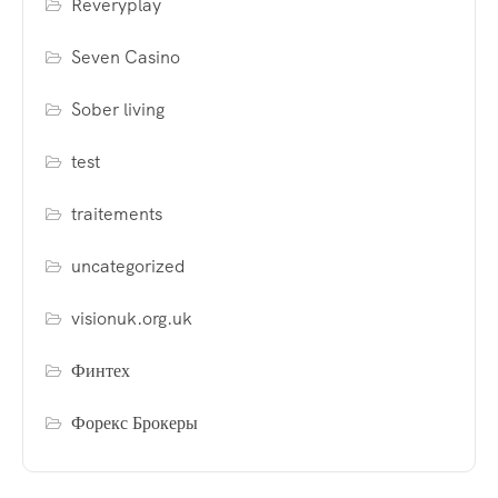
Reveryplay
Seven Casino
Sober living
test
traitements
uncategorized
visionuk.org.uk
Финтех
Форекс Брокеры