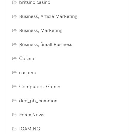
britsino casino
Business, Article Marketing
Business, Marketing
Business, Small Business
Casino
caspero
Computers, Games
dec_pb_common
Forex News
IGAMING