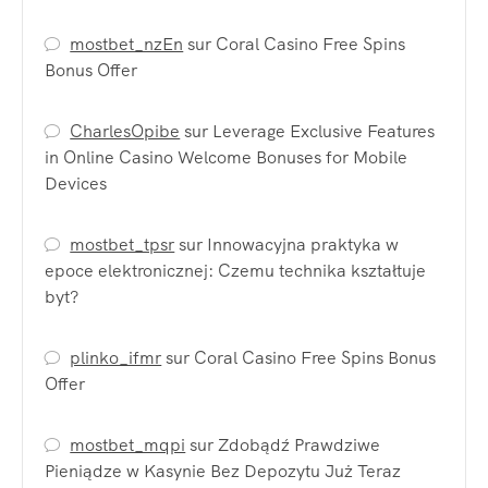
mostbet_nzEn
sur
Coral Casino Free Spins
Bonus Offer
CharlesOpibe
sur
Leverage Exclusive Features
in Online Casino Welcome Bonuses for Mobile
Devices
mostbet_tpsr
sur
Innowacyjna praktyka w
epoce elektronicznej: Czemu technika kształtuje
byt?
plinko_ifmr
sur
Coral Casino Free Spins Bonus
Offer
mostbet_mqpi
sur
Zdobądź Prawdziwe
Pieniądze w Kasynie Bez Depozytu Już Teraz