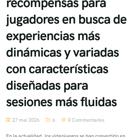
recompensas para
jugadores en busca de
experiencias más
dinámicas y variadas
con características
diseñadas para
sesiones más fluidas
27 mai 2026
6
0 Commentaires
En la actualidad, los videojuegos se han convertido en