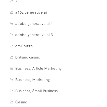
7
a16z generative ai
adobe generative ai 1
adobe generative ai 3
ami-pizza
britsino casino
Business, Article Marketing
Business, Marketing
Business, Small Business
Casino