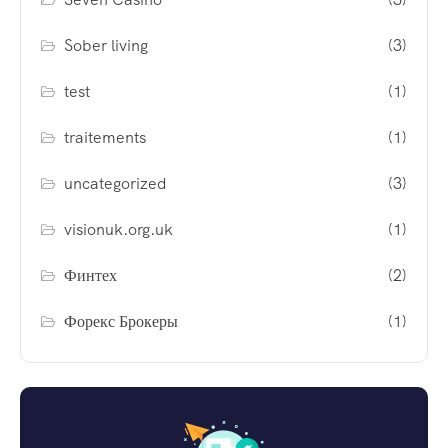
Sober living
(3)
test
(1)
traitements
(1)
uncategorized
(3)
visionuk.org.uk
(1)
Финтех
(2)
Форекс Брокеры
(1)