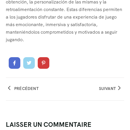
obtención, la personalización de las mismas y la
retroalimentación constante. Estas diferencias permiten
a los jugadores disfrutar de una experiencia de juego
más emocionante, inmersiva y satisfactoria,
manteniéndolos comprometidos y motivados a seguir
jugando.
PRÉCÉDENT
SUIVANT
LAISSER UN COMMENTAIRE