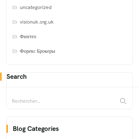
uncategorized
visionuk.org.uk
Финтех
Форекс Брокеры
Search
Blog Categories