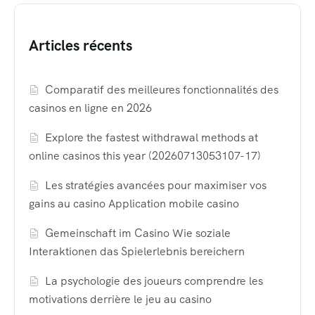
Articles récents
Comparatif des meilleures fonctionnalités des
casinos en ligne en 2026
Explore the fastest withdrawal methods at
online casinos this year (20260713053107-17)
Les stratégies avancées pour maximiser vos
gains au casino Application mobile casino
Gemeinschaft im Casino Wie soziale
Interaktionen das Spielerlebnis bereichern
La psychologie des joueurs comprendre les
motivations derrière le jeu au casino