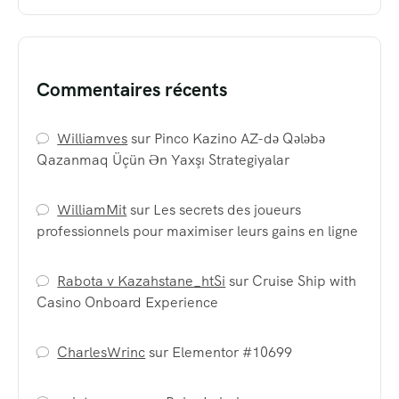
Commentaires récents
Williamves
sur
Pinco Kazino AZ-də Qələbə
Qazanmaq Üçün Ən Yaxşı Strategiyalar
WilliamMit
sur
Les secrets des joueurs
professionnels pour maximiser leurs gains en ligne
Rabota v Kazahstane_htSi
sur
Cruise Ship with
Casino Onboard Experience
CharlesWrinc
sur
Elementor #10699