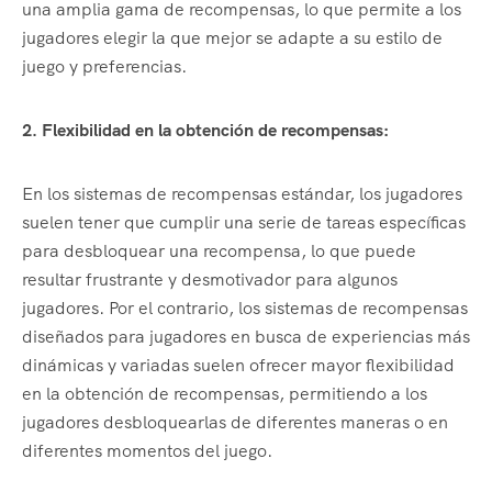
una amplia gama de recompensas, lo que permite a los
jugadores elegir la que mejor se adapte a su estilo de
juego y preferencias.
2. Flexibilidad en la obtención de recompensas:
En los sistemas de recompensas estándar, los jugadores
suelen tener que cumplir una serie de tareas específicas
para desbloquear una recompensa, lo que puede
resultar frustrante y desmotivador para algunos
jugadores. Por el contrario, los sistemas de recompensas
diseñados para jugadores en busca de experiencias más
dinámicas y variadas suelen ofrecer mayor flexibilidad
en la obtención de recompensas, permitiendo a los
jugadores desbloquearlas de diferentes maneras o en
diferentes momentos del juego.