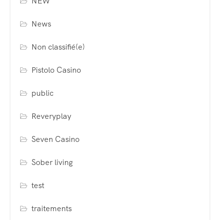
NEW
News
Non classifié(e)
Pistolo Casino
public
Reveryplay
Seven Casino
Sober living
test
traitements