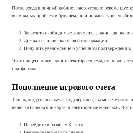
После входа в личный кабинет настоятельно рекомендуется
возможных проблем в будущем, но и повысит уровень без
Загрузить необходимые документы, такие как паспор
Дождаться проверки вашей информации.
Получить уведомление о успешном подтверждении.
Этот процесс может занять некоторое время, но он являе
платформы.
Пополнение игрового счета
Теперь, когда ваш аккаунт подтвержден, вы можете попол
включая банковские карты и электронные кошельки. Вот н
Перейдите в раздел « Касса ».
Выберите метод пополнения.