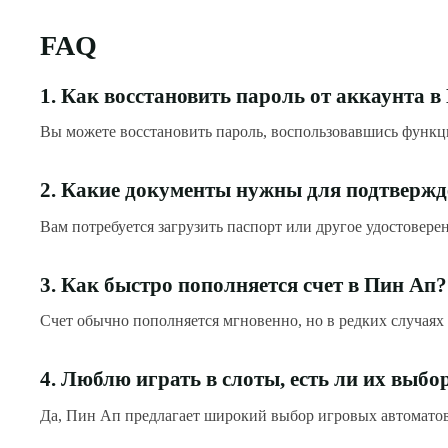
FAQ
1. Как восстановить пароль от аккаунта в
Вы можете восстановить пароль, воспользовавшись функцие
2. Какие документы нужны для подтвержд
Вам потребуется загрузить паспорт или другое удостовере
3. Как быстро пополняется счет в Пин Ап?
Счет обычно пополняется мгновенно, но в редких случаях 
4. Люблю играть в слоты, есть ли их выбо
Да, Пин Ап предлагает широкий выбор игровых автоматов