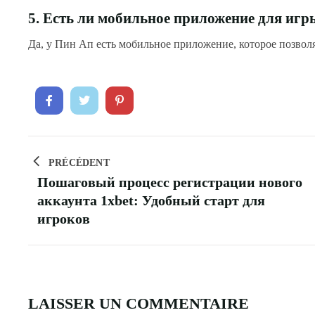
5. Есть ли мобильное приложение для игр
Да, у Пин Ап есть мобильное приложение, которое позволя
PRÉCÉDENT
Пошаговый процесс регистрации нового
аккаунта 1xbet: Удобный старт для
игроков
LAISSER UN COMMENTAIRE