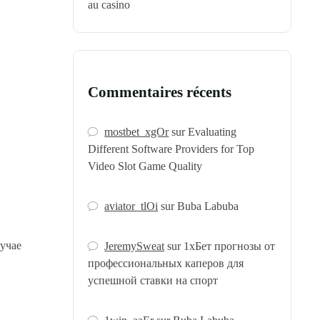
au casino
Commentaires récents
mostbet_xgOr
sur
Evaluating
Different Software Providers for Top
Video Slot Game Quality
aviator_tlOi
sur
Buba Labuba
лучае
JeremySweat
sur
1хБет прогнозы от
профессиональных каперов для
успешной ставки на спорт