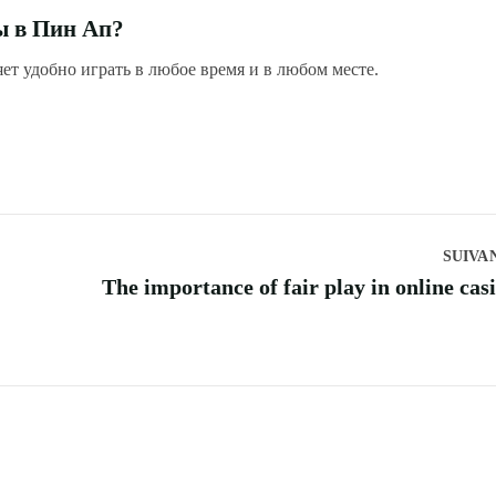
ы в Пин Ап?
ет удобно играть в любое время и в любом месте.
SUIVA
The importance of fair play in online cas