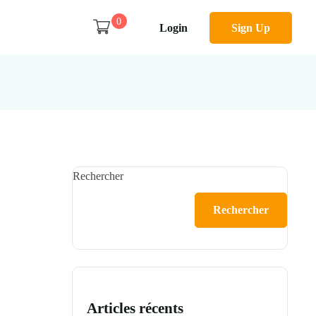
0
Login
Sign Up
Rechercher
Rechercher
Articles récents