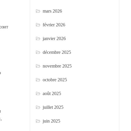
mars 2026
février 2026
озит
janvier 2026
décembre 2025
novembre 2025
о
octobre 2025
août 2025
juillet 2025
и
,
juin 2025