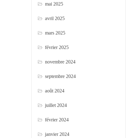
mai 2025
avril 2025
mars 2025
février 2025
novembre 2024
septembre 2024
août 2024
juillet 2024
février 2024
janvier 2024