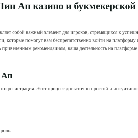
Пин Ап казино и букмекерской
вляет собой важный элемент для игроков, стремящихся к успеш
аги, которые помогут вам беспрепятственно войти на платформу 
ь приведенным рекомендациям, ваша деятельность на платформе
 Ап
это регистрация. Этот процесс достаточно простой и интуитивн
ароль.