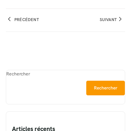
PRÉCÉDENT
SUIVANT
Rechercher
Rechercher
Articles récents