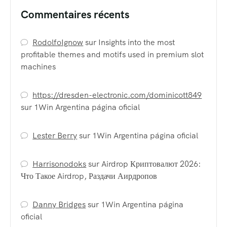
Commentaires récents
RodolfoIgnow
sur
Insights into the most
profitable themes and motifs used in premium slot
machines
https://dresden-electronic.com/dominicott849
sur
1Win Argentina página oficial
Lester Berry
sur
1Win Argentina página oficial
Harrisonodoks
sur
Airdrop Криптовалют 2026:
Что Такое Airdrop, Раздачи Аирдропов
Danny Bridges
sur
1Win Argentina página
oficial