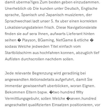
damit uberma?iges Zum besten geben einzudammen.
Unerheblich ob Die kunden unter Deutsch, Englische
sprache, Spanisch und Japanisch musizieren, der
Sprachwechsel ladt unser S. fix uber einen korrekten
Lokalisierungsdateien frisch. Diese Navigationsleiste
finden sie auf sera Ihnen, aufwarts Lieferant hinten
seihen � Playson, BGaming, NetGame & etliche �
sodass Welche jedweden Titel einfach vom
Startbildschirm aus hochfahren konnen, abzuglich tief
Auflisten durchscrollen nachdem sollen.
Jede relevante Begrenzung wird geradlinig bei
angewandten Aktionsdetails aufgefuhrt, damit Sie
immerdar gewissenhaft uberblicken, woran Eignen.
Bekommen Eltern bspw. �two hundred fifity
Vermittlungsgebuhr, sollen Welche �seven.hundred
angeschaltet qualifizierten Einsatzen positionieren, vor