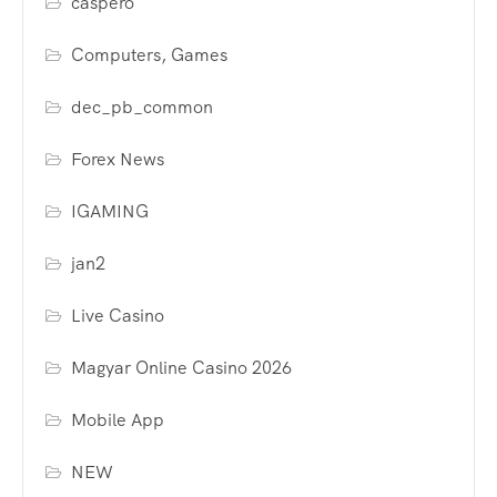
caspero
Computers, Games
dec_pb_common
Forex News
IGAMING
jan2
Live Casino
Magyar Online Casino 2026
Mobile App
NEW