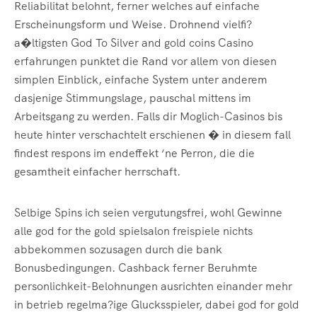
Reliabilitat belohnt, ferner welches auf einfache
Erscheinungsform und Weise. Drohnend vielfi?
a�ltigsten God To Silver and gold coins Casino
erfahrungen punktet die Rand vor allem von diesen
simplen Einblick, einfache System unter anderem
dasjenige Stimmungslage, pauschal mittens im
Arbeitsgang zu werden. Falls dir Moglich-Casinos bis
heute hinter verschachtelt erschienen � in diesem fall
findest respons im endeffekt ‘ne Perron, die die
gesamtheit einfacher herrschaft.
Selbige Spins ich seien vergutungsfrei, wohl Gewinne
alle god for the gold spielsalon freispiele nichts
abbekommen sozusagen durch die bank
Bonusbedingungen. Cashback ferner Beruhmte
personlichkeit-Belohnungen ausrichten einander mehr
in betrieb regelma?ige Glucksspieler, dabei god for gold