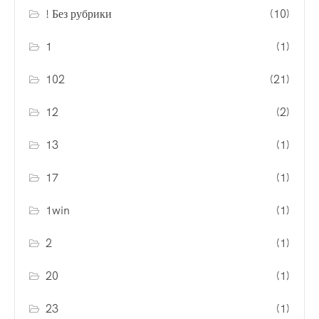
! Без рубрики
(10)
1
(1)
102
(21)
12
(2)
13
(1)
17
(1)
1win
(1)
2
(1)
20
(1)
23
(1)