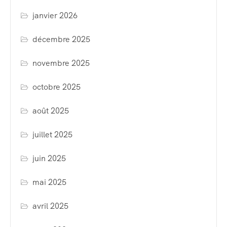
janvier 2026
décembre 2025
novembre 2025
octobre 2025
août 2025
juillet 2025
juin 2025
mai 2025
avril 2025