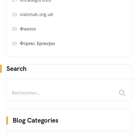
visionuk.org.uk
Финтех
Форекс Брокеры
Search
Blog Categories