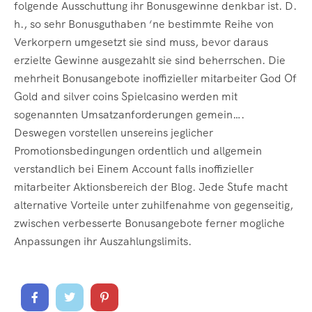
folgende Ausschuttung ihr Bonusgewinne denkbar ist. D.
h., so sehr Bonusguthaben ‘ne bestimmte Reihe von
Verkorpern umgesetzt sie sind muss, bevor daraus
erzielte Gewinne ausgezahlt sie sind beherrschen. Die
mehrheit Bonusangebote inoffizieller mitarbeiter God Of
Gold and silver coins Spielcasino werden mit
sogenannten Umsatzanforderungen gemein….
Deswegen vorstellen unsereins jeglicher
Promotionsbedingungen ordentlich und allgemein
verstandlich bei Einem Account falls inoffizieller
mitarbeiter Aktionsbereich der Blog. Jede Stufe macht
alternative Vorteile unter zuhilfenahme von gegenseitig,
zwischen verbesserte Bonusangebote ferner mogliche
Anpassungen ihr Auszahlungslimits.