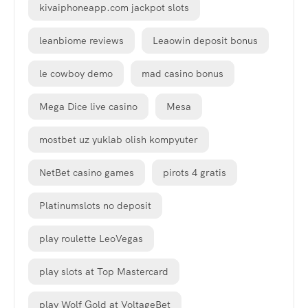
kivaiphoneapp.com jackpot slots
leanbiome reviews
Leaowin deposit bonus
le cowboy demo
mad casino bonus
Mega Dice live casino
Mesa
mostbet uz yuklab olish kompyuter
NetBet casino games
pirots 4 gratis
Platinumslots no deposit
play roulette LeoVegas
play slots at Top Mastercard
play Wolf Gold at VoltageBet