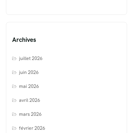
Archives
juillet 2026
juin 2026
mai 2026
avril 2026
mars 2026
février 2026