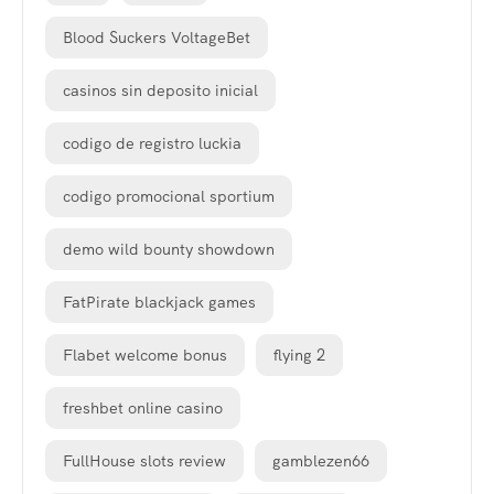
Blood Suckers VoltageBet
casinos sin deposito inicial
codigo de registro luckia
codigo promocional sportium
demo wild bounty showdown
FatPirate blackjack games
Flabet welcome bonus
flying 2
freshbet online casino
FullHouse slots review
gamblezen66