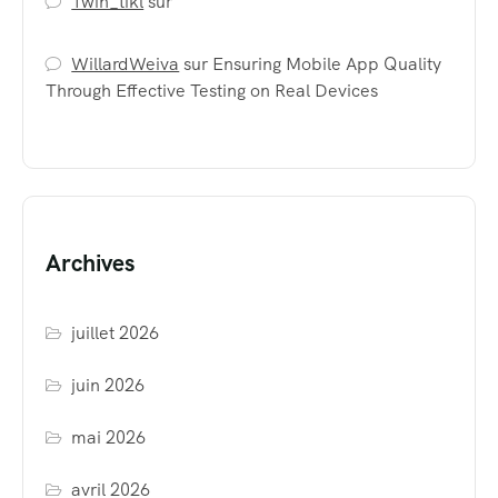
1win_tikl
sur
WillardWeiva
sur
Ensuring Mobile App Quality
Through Effective Testing on Real Devices
Archives
juillet 2026
juin 2026
mai 2026
avril 2026