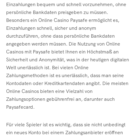
Einzahlungen bequem und schnell vorzunehmen, ohne
persönliche Bankdaten preisgeben zu müssen.
Besonders ein Online Casino Paysafe ermöglicht es,
Einzahlungen schnell, sicher und anonym
durchzuführen, ohne dass persönliche Bankdaten
angegeben werden müssen. Die Nutzung von Online
Casinos mit Paysafe bietet Ihnen ein Höchstmaß an
Sicherheit und Anonymität, was in der heutigen digitalen
Welt unerlässlich ist. Bei vielen Online
Zahlungsmethoden ist es unerlässlich, dass man seine
Kontodaten oder Kreditkartendaten angibt. Die meisten
Online Casinos bieten eine Vielzahl von
Zahlungsoptionen gebührenfrei an, darunter auch
Paysafecard.
Für viele Spieler ist es wichtig, dass sie nicht unbedingt
ein neues Konto bei einem Zahlungsanbieter eröffnen