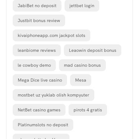
JabiBet no deposit
jettbet login
Justbit bonus review
kivaiphoneapp.com jackpot slots
leanbiome reviews
Leaowin deposit bonus
le cowboy demo
mad casino bonus
Mega Dice live casino
Mesa
mostbet uz yuklab olish kompyuter
NetBet casino games
pirots 4 gratis
Platinumslots no deposit