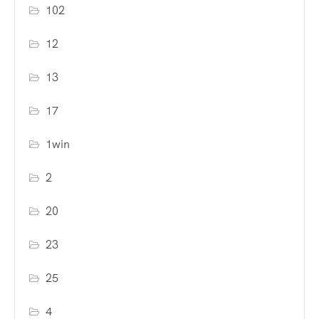
102
12
13
17
1win
2
20
23
25
4