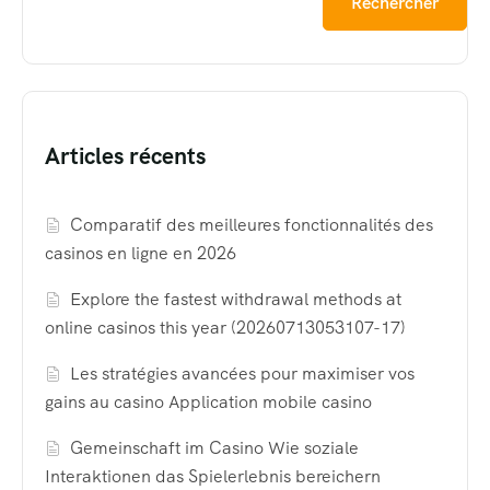
Rechercher
Articles récents
Comparatif des meilleures fonctionnalités des
casinos en ligne en 2026
Explore the fastest withdrawal methods at
online casinos this year (20260713053107-17)
Les stratégies avancées pour maximiser vos
gains au casino Application mobile casino
Gemeinschaft im Casino Wie soziale
Interaktionen das Spielerlebnis bereichern