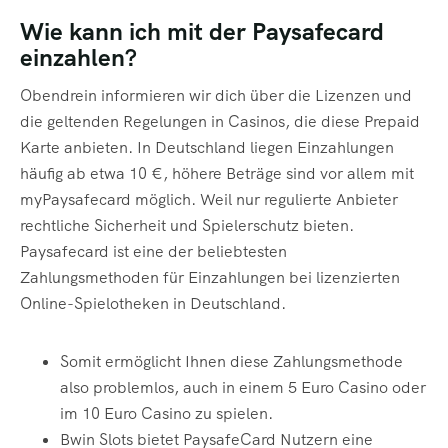
Wie kann ich mit der Paysafecard
einzahlen?
Obendrein informieren wir dich über die Lizenzen und
die geltenden Regelungen in Casinos, die diese Prepaid
Karte anbieten. In Deutschland liegen Einzahlungen
häufig ab etwa 10 €, höhere Beträge sind vor allem mit
myPaysafecard möglich. Weil nur regulierte Anbieter
rechtliche Sicherheit und Spielerschutz bieten.
Paysafecard ist eine der beliebtesten
Zahlungsmethoden für Einzahlungen bei lizenzierten
Online-Spielotheken in Deutschland.
Somit ermöglicht Ihnen diese Zahlungsmethode
also problemlos, auch in einem 5 Euro Casino oder
im 10 Euro Casino zu spielen.
Bwin Slots bietet PaysafeCard Nutzern eine