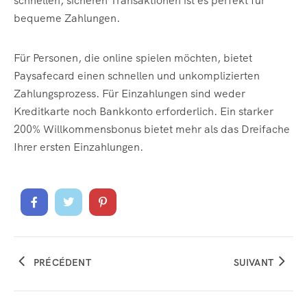
schnellen, sicheren Transaktionen ist es perfekt für
bequeme Zahlungen.
Für Personen, die online spielen möchten, bietet
Paysafecard einen schnellen und unkomplizierten
Zahlungsprozess. Für Einzahlungen sind weder
Kreditkarte noch Bankkonto erforderlich. Ein starker
200% Willkommensbonus bietet mehr als das Dreifache
Ihrer ersten Einzahlungen.
PRÉCÉDENT
SUIVANT