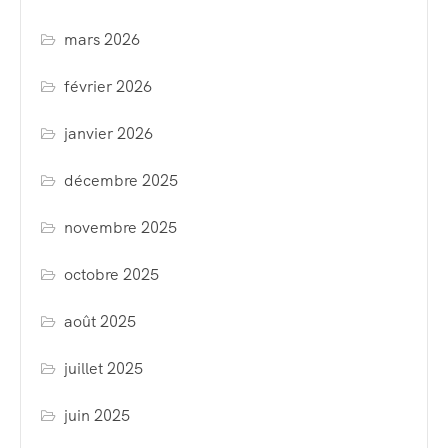
mars 2026
février 2026
janvier 2026
décembre 2025
novembre 2025
octobre 2025
août 2025
juillet 2025
juin 2025