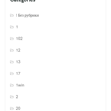
! Без рубрики
1
102
12
13
17
1win
2
20