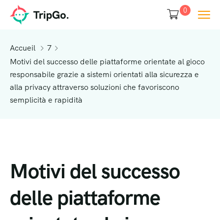
0
Accueil
7
Motivi del successo delle piattaforme orientate al gioco
responsabile grazie a sistemi orientati alla sicurezza e
alla privacy attraverso soluzioni che favoriscono
semplicità e rapidità
Motivi del successo
delle piattaforme